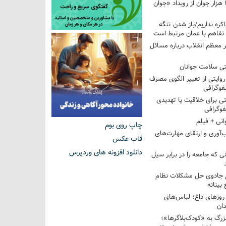
استقبال بیش از ۲۰۸ هزار جوان از رویداد «جوان
اکره نداریم/باز شدن تنگه
 تفاهم با عمان مرتبط است
ر معظم انقلاب درباره مسائل
ی سلامت جوانان
؛ روایتی از تغییر الگوی مصرف
فوگرافی
 برای خلاقیت یا تهدیدی
فوگرافی
انی + فیلم
چاپ روی بوم
‌آوری و ارتقای مهارت‌های
قاب عکس
دانلود افزونه های وردپرس
ی که جامعه را در برابر سیل
غ جادوی حل مشکلات نظام
بینانه
وزهای داغ؛ لباس‌های
دان
رگ به «کودک‌بلاگرها»؛