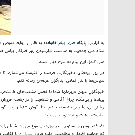
به گزارش
پایگاه خبری پیام خانواده
؛ به نقل از روابط عمومی 
ستاد ملی جمعیت به مناسبت فرارسیدن روز خبرنگار پیامی صا
متن کامل این پیام به شرح ذیل است:
در روز پرمعنای «خبرنگار»، فرصت را غنیمت می‌شمارم تا ب
سپاس‌ها را نثار تمامی ایثارگران عرصه‌ی رسانه کنم.
خبرنگارانِ میهن عزیزمان! شما با تحمل مشقت‌های طاقت‌فر
بی‌ادعا و بی‌منّت، چراغِ آگاهی و شفافیت را در جامعه فروزان ن
روایتی بی‌پروا و بی‌ملاحظه، چشم بینا، گوش شنوا و زبان گوی
سلامت، امنیت و آینده‌ی ایران عزیز.
دغدغه‌ی وطن و مسئولیت در وجودتان موج می‌زند. شما روایت‌گ
که حماسه اقتدار و مظلومیت ملت عزیز، سرداران با کفایت شه