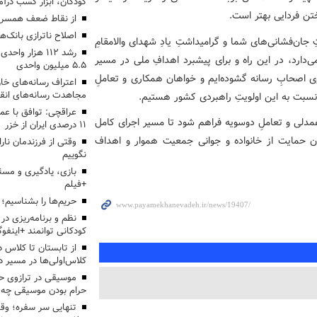
کودکان، ابزار کسب درآ
تن فردایی بهتر است.
از نقاط ضعف همسرم
اصلاح ناترازی بانک‌
ن‌فشانی‌های شما و گرامیداشتِ یادِ شهدای والامقامِ
رشد ۱۱۲ هزار 
می‌دارد، در این راه و برای پیشبرد اهدافِ ملی در مسیر
۵.۵ میلیون واحدی
اصحابِ رسانه گشوده‌ایم و خواهان همکاری و تعاملِ
اعتراف رسانه‌های 
مجاهدت رسانه‌های انق
نسبت به این اولویتِ راهبردی کشور هستیم.
عراقچی: توافق با ع
همدلی و تعاملِ دوسویه فراهم شود تا مسیر اجرای کامل
۱۱ درصدی ایران از خزر
 حمایت از خانواده و جوانی جمعیت هموار و اهداف
وقتی از فرزندمان نار
نگوییم
بازی، یادگیری و مسئ
+فیلم
حریم‌ها را بشناسیم؛
نظم و برنامه‌ریزی در 
کودکانی توانمند +اینفوگ
کلاس‌اولی‌ها در مسیر دا
موسیقی در ترازوی حق
حرام بودن موسیقی چه 
تنهایی سر سفره؛ و