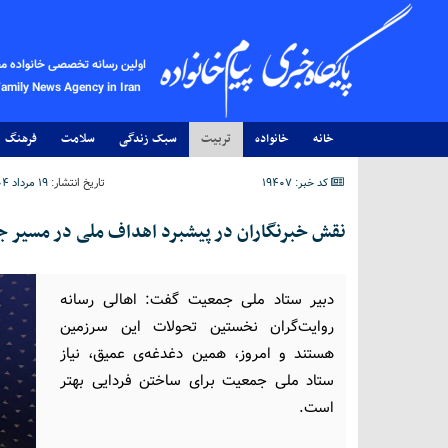
اولین رسانه تخصصی خانواده م
Family News Agency in Iran
خانه
خانواده
تربیت
سبک زندگی
سلامت
فرهنگ
کد خبر: 19407
تاریخ انتشار:
۱۹ مرداد ۱۴۰۴ - ۲۱:۵۱
نقش خبرنگاران در پیشبرد اهداف ملی در مسیر 
دبیر ستاد ملی جمعیت گفت: اهالی رسانه
روایت‌گران نخستین تحولات این سرزمین
هستند و امروز، همین دغدغه‌ی عمیق، نیاز
ستاد ملی جمعیت برای ساختن فردایی بهتر
است.