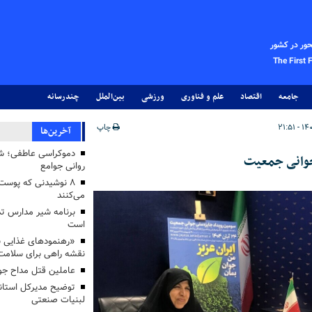
حور در کشور
The First 
جامعه
اقتصاد
علم و فناوری
ورزشی
بین‌الملل
چندرسانه
چاپ
آخرین‌ها
دموکراسی عاطفی؛ 
جوانی جمعیت
روانی جوامع
۸ نوشیدنی که پوست
می‌کنند
برنامه شیر مدارس تدا
است
«رهنمودهای غذایی بر
نقشه راهی برای سلامت
عاملین قتل مداح جو
توضیح مدیرکل استاند
لبنیات صنعتی