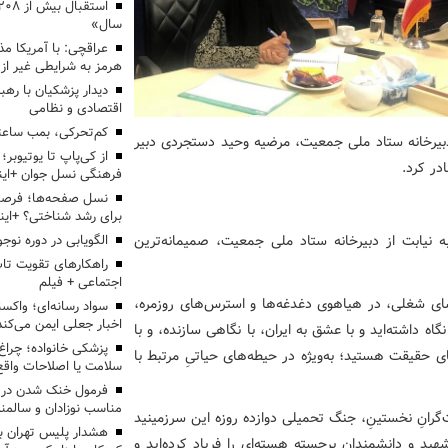
سال»
عراقچی: با آمریکا مذ
هرمز به شرایطی غیر از
دیدار پزشکیان با رهب
اقتصادی و نظامی
کم‌تحرکی، بمب ساعت
دبیرخانه ستاد ملی جمعیت، مرضیه وحید دستجردی دبیر
از کی‌پاپ تا یوتیوبر
در کرد.
فرهنگی نسل جوان +این
نسل صفحه‌ها؛ فرصتی
برای رشد شناختی؟ +این
ه نیابت از دبیرخانه ستاد ملی جمعیت، صمیمانه‌ترین
الگویابی در دوره نوجو
راهکارهای تقویت تاب
اجتماعی + فیلم
سای شغلی، در هیاهوی دغدغه‌ها و استرس‌های روزمره،
سواد رسانه‌ای؛ واکسن
اخبار جعلی ایمن می‌کند
گاه داشته‌اید و با عشق به ایران، با نگاهی سازنده، و با
پزشکی خانواده؛ چرا
ای حقیقت هستید؛ به‌ویژه در حیطه‌های حیاتیِ مرتبط با
سلامت یا اصلاحات واقع 
فرمول خنک شدن در ر
مناسب نوزادان و سالمن
رانِ نخستینِ، جنگ تحمیلی دوازده روزه این سرزمینید
هشدار پلیس تهران بز
ید و دانشمندان برجسته هسته‌ای را فریاد کرده‌اید و