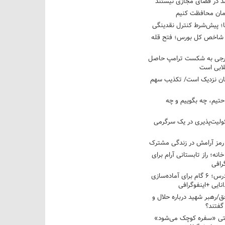
مد در فضای مجازی نیستند
ان محافظت کنیم
ها؛ پیش‌شرط کنترل نقدینگی
واحدی شاخص کل بورس؛ فتح قله
خارجی به شکست ترامپ حاصل
لابی است
مان نزدیک است/ تکذیب سهم
احتیم، چه بگوییم و چه
ولیت‌پذیری در یک سرگرمی
 رمز آرامش در زندگی مشترک
خانه؛ راز تابستانی آرام برای
رافی
از تابستان تا کلاس درس؛ ۶ گام برای آماده‌سازی
نایی +اینفوگرافی
/رهبر شهید درباره حلال و
گفتند؟
قتی «سفره کوچک می‌شود»