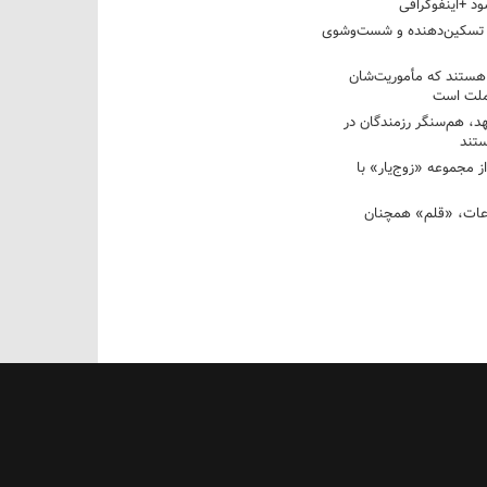
د +اینفوگرافی
 تسکین‌دهنده و شست‌وشوی
 هستند که مأموریت‌شان
 ملت است
عهد، هم‌سنگر رزمندگان در
تند
ز مجموعه «زوج‌یار» با
عات، «قلم» همچنان