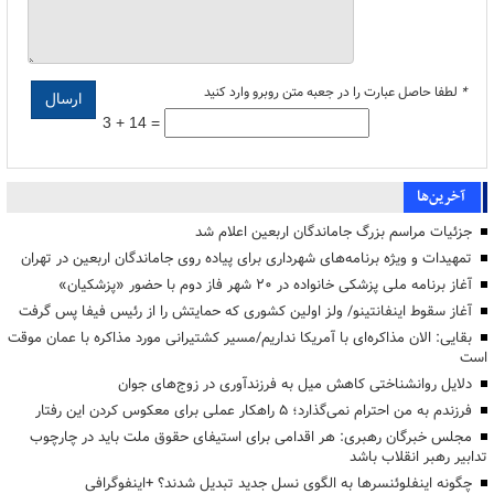
*
لطفا حاصل عبارت را در جعبه متن روبرو وارد کنید
3 + 14 =
آخرین‌ها
جزئیات مراسم بزرگ جاماندگان اربعین اعلام شد
تمهیدات و ویژه برنامه‌های شهرداری برای پیاده روی جاماندگان اربعین در تهران
آغاز برنامه ملی پزشکی خانواده در ۲۰ شهر فاز دوم با حضور «پزشکیان»
آغاز سقوط اینفانتینو/ ولز اولین کشوری که حمایتش را از رئیس فیفا پس گرفت
بقایی: الان مذاکره‌ای با آمریکا نداریم/مسیر کشتیرانی مورد مذاکره با عمان موقت
است
دلایل روانشناختی کاهش میل به فرزندآوری در زوج‌های جوان
فرزندم به من احترام نمی‌گذارد؛ ۵ راهکار عملی برای معکوس کردن این رفتار
مجلس خبرگان رهبری: هر اقدامی برای استیفای حقوق ملت باید در چارچوب
تدابیر رهبر انقلاب باشد
چگونه اینفلوئنسرها به الگوی نسل جدید تبدیل شدند؟ +اینفوگرافی