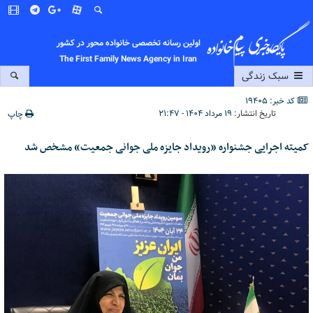
اولین رسانه تخصصی خانواده محور در کشور
The First Family News Agency in Iran
سبک زندگی
کد خبر: 19405
تاریخ انتشار:
۱۹ مرداد ۱۴۰۴ - ۲۱:۴۷
چاپ
کمیته اجرایی جشنواره «رویداد جایزه ملی جوانی جمعیت» مشخص شد