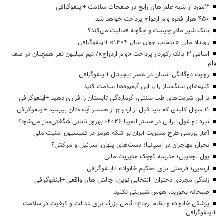
3مورد از شبه علم های رایج در صفحات سلامت +اینفوگرافی
۴۵۰ هزار فقره وام ازدواج پرداخت خواهد شد
بانک شیر مادر چیست و چگونه فعالیت می‌کند؟
رویداد ملی «انتخاب جوان سال ۱۴۰۴» +اینفوگرافی
اسامی ۳ بانک رکوردار پرداخت «وام ازدواج»/ نیم میلیون نفر همچنان در صف
وام
روایت دوگانگی انسان در عصر دیجیتال +اینفوگرافی
کلیه‌های سنگ‌ساز را با این آبمیوه‌ها سلامت کنید
با این شربت‌های طب سنتی، گرمازدگی تابستان را فراری دهید +اینفوگرافی
۱۱ سوال کلیدی که باید قبل از ازدواج از همسر آینده‌تان بپرسید +اینفوگرافی
نبرد دو غول ایرانی در مستر المپیا ۲۰۲۶؛ بهروز تابانی شگفتی‌ساز می‌شود؟
آغاز بررسی طرح مدیریت ایران بر تنگه هرمز در کمیسیون امنیت ملی
بحران مهاجران در اسپانیا؛ دست‌های پنهان اسرائیل و مراکش؟
پول توجیبی؛ مدرسه کوچک مدیریت مالی
اربعین؛ فرصتی برای تحکیم خانواده +اینفوگرافی
زندگی مجردی دختران؛ انتخابی نوین، چالش های واقعی +اینفوگرافی
صبحانه بخورید، هوس شیرینی نکنید
پزشکی خانواده و نظام ارجاع؛ گامی بزرگ برای عدالت و کیفیت در سلامت
+اینفوگرافی