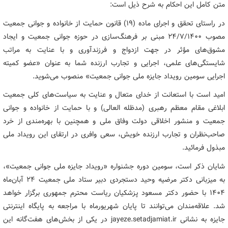
متن کامل این احکام به شرح ذیل است:
در راستای تحقق و اجرای ماده (۱۹) قانون حمایت از خانواده و جوانی جمعیت
مصوب ۲۴/۷/۱۴۰۰ مبنی بر فرهنگ‌سازی در حوزه جوانی جمعیت و ایجاد
مشوق‌های مؤثر در جهت ازدواج و فرزندآوری و با عنایت به مراتب
شایستگی‌های علمی، اجرایی و تجارب ارزنده شما به عنوان «عضو کمیته
اجرایی سومین رویداد جایزه ملی جوانی جمعیت» منصوب می‌شوید.
امید است با استعانت از خدای متعال و عنایت به سیاست‌های کلی جمعیت
ابلاغی مقام معظم رهبری (مدظله العالی) و با حمایت از خانواده و جوانی
جمعیت و منشور اخلاقی دولت وفاق ملی و همچنین با بهره‌مندی از خرد
صاحب‌نظران و تجارب ارزنده خویش، سعی وافری در ارتقای این رویداد ملی
مبذول فرمائید.
شایان ذکر است‌، سومین دوره جشنواره «رویداد جایزه ملی جوانی جمعیت»،
به میزبانی دکتر مرضیه وحید دستجردی دبیر ستاد ملی جمعیت ۲۴ آبان‌ماه
۱۴۰۴ با حضور دکتر مسعود پزشکیان ریاست محترم جمهوری برگزار خواهد
شد. علاقه‌مندان می‌توانند تا پایان شهریورماه با مراجعه به پایگاه اینترنتی
جایزه به نشانی jayeze.setadjamiat.ir در یکی از بخش‌های هفت‌گانه این