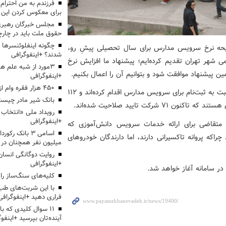
برای معکوس کردن این ر
مجلس خبرگان رهبری:
حقوق ملت باید در چارچو
چگونه اینفلوئنسرها 
ایحه نرخ سرویس مدارس برای سال تحصیلی پیشِ رو،
شدند؟ +اینفوگرافی
ی شهر تهران تقدیم کرده‌ایم؛ پیشنهاد ما افزایش نرخ
3مورد از شبه علم 
+اینفوگرافی
۴۵۰ هزار فقره وام ازدواج پرداخت خواهد شد
وی ادامه داد: تاکنون 8هزار دانش‌آموز در سامانه «سپند» نسبت به ثبت‌نام برای سرویس مدارس اقدام کرده‌اند و 112
بانک شیر مادر چیست
ت تایید صلاحیت شده‌اند.
+اینفوگرافی
د متقاضی برای ارائه خدمات سرویس دانش‌آموزی که
اسامی ۳ بانک ر
راکه پروانه تاکسیرانی دارند، اما دارندگان خودروهای
میلیون نفر همچنان در
روایت دوگانگی انسان
+اینفوگرافی
ر سامانه آغاز خواهد شد.
کلیه‌های سنگ‌ساز را 
با این شربت‌های طب 
فراری دهید +اینفوگرافی
۱۱ سوال کلیدی که با
آینده‌تان بپرسید +اینفو