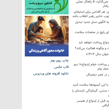
فرزندم به من احترام نمی‌گذارد؛ ۵ راهکار عملی
فتار
 هر اقدامی برای استیفای
ب تدابیر رهبر انقلاب باشد
به الگوی نسل جدید تبدیل
های رایج در صفحات سلامت
 و چگونه فعالیت می‌کند؟
رویداد ملی «انتخاب جوان سال ۱۴۰۴»
چاپ روی بوم
کوردار پرداخت «وام ازدواج»/ نیم
قاب عکس
 صف وام
دانلود افزونه های وردپرس
 در عصر دیجیتال
با این آبمیوه‌ها سلامت کنید
سنتی، گرمازدگی تابستان را
ید قبل از ازدواج از همسر
گرافی