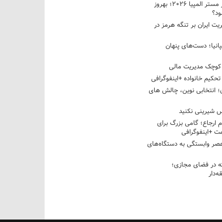
نبرد دو غول ایرانی در مستر المپیا ۲۰۲۶؛ بهروز
ود؟
یت ایران بر تنگه هرمز در
پانیا؛ دست‌های پنهان
کوچک مدیریت مالی
تحکیم خانواده +اینفوگرافی
؛ انتخابی نوین، چالش های
 شیرینی نکنید
م ارجاع؛ گامی بزرگ برای
ت +اینفوگرافی
عصر وابستگی به دستگاه‌های
 در فضای مجازی؛
‌دار