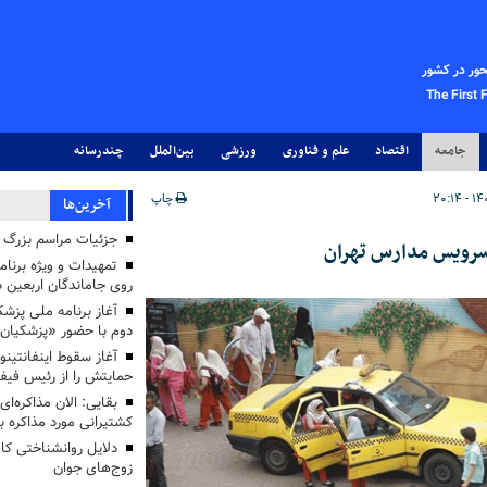
حور در کشور
The First 
جامعه
اقتصاد
علم و فناوری
ورزشی
بین‌الملل
چندرسانه
چاپ
آخرین‌ها
جزئیات مراسم بزرگ ج
تمهیدات و ویژه برنام
روی جاماندگان اربعین د
دوم با حضور «پزشکیان
آغاز سقوط اینفانتینو
حمایتش را از رئیس فی
بقایی: الان مذاکره‌ای
کشتیرانی مورد مذاکره 
دلایل روانشناختی کا
زوج‌های جوان