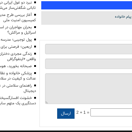
تابانی شگفتی‌ساز می‌ش
آغاز بررسی طرح مدیر
پیام خانواده
کمیسیون امنیت ملی
بحران مهاجران در اس
اسرائیل و مراکش؟
پول توجیبی؛ مدرسه 
اربعین؛ فرصتی برای 
زندگی مجردی دختران
واقعی +اینفوگرافی
صبحانه بخورید، هوس
پزشکی خانواده و نظا
عدالت و کیفیت در سلام
راهنمای سلامتی در 
دیجیتال
خشونت افسارگسیخته
دستگیری یک متهم سابقه
2 + 1 =