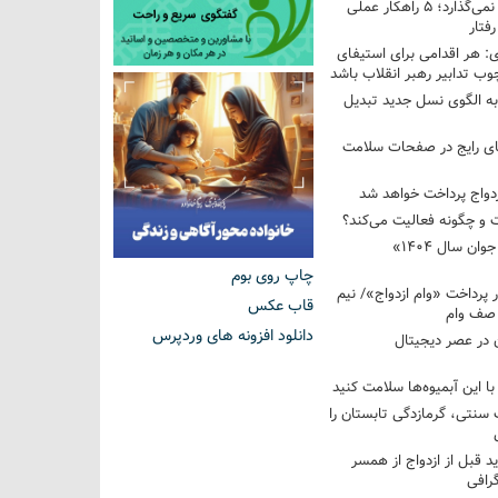
فرزندم به من احترام نمی‌گذارد؛ ۵ راهکار عملی
فتار
 هر اقدامی برای استیفای
ب تدابیر رهبر انقلاب باشد
به الگوی نسل جدید تبدیل
های رایج در صفحات سلامت
 و چگونه فعالیت می‌کند؟
رویداد ملی «انتخاب جوان سال ۱۴۰۴»
چاپ روی بوم
کوردار پرداخت «وام ازدواج»/ نیم
قاب عکس
 صف وام
دانلود افزونه های وردپرس
 در عصر دیجیتال
با این آبمیوه‌ها سلامت کنید
سنتی، گرمازدگی تابستان را
ید قبل از ازدواج از همسر
گرافی