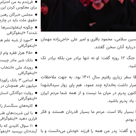
برای معکوس کردن این ر
مجلس خبرگان رهبری:
حقوق ملت باید در چارچو
چگونه اینفلوئنسرها 
شدند؟ +اینفوگرافی
سین سلامی، محمود باقری و امیر علی حاجی‌زاده مهمان
3مورد از شبه علم 
+اینفوگرافی
رباره‌ آنان سخن گفتند.
۴۵۰ هزار فقره وام ازدواج پرداخت خواهد شد
برادر شهید حاجی‌زاده ضمن گرامیداشت یاد و خاطره شهدای جنگ 12 روزه گفت: او نه تنها برادر من بلکه برادر تک
بانک شیر مادر چیست
شید.
+اینفوگرافی
پسر شهید محمود باقری نیز گفت: آخرین باری که با حاج آقا سفر زیاری رفتیم سال 1401 بود. به جهت ملاحظات
اسامی ۳ بانک ر
رار داشت به‌اندازه چند عمود، هم پای زوار سیدالشهدا
میلیون نفر همچنان در
کنون پدرم در میان ما نیست و از همه شما مردم ایران
روایت دوگانگی انسان
+اینفوگرافی
اد پدرم باشید.
کلیه‌های سنگ‌ساز را 
ا بسیار بالا است. مردم ما بسیار قدردان هستند و فکر
با این شربت‌های طب 
فراری دهید +اینفوگرافی
۱۱ سوال کلیدی که با
 و گفت: پدر من همه را فرزند خودش می‌دانست و با
آینده‌تان بپرسید +اینفو