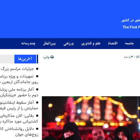
حور در کشور
The First 
جامعه
اقتصاد
علم و فناوری
ورزشی
بین‌الملل
چندرسانه
چاپ
آخرین‌ها
جزئیات مراسم بزرگ ج
تمهیدات و ویژه برنام
روی جاماندگان اربعین د
دوم با حضور «پزشکیان
آغاز سقوط اینفانتینو
حمایتش را از رئیس فی
بقایی: الان مذاکره‌ای
کشتیرانی مورد مذاکره 
دلایل روانشناختی کا
زوج‌های جوان