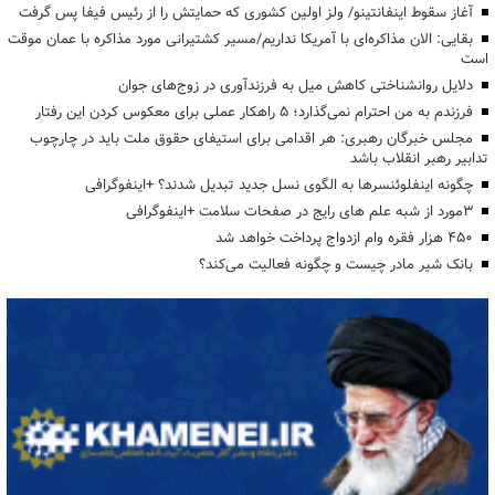
آغاز سقوط اینفانتینو/ ولز اولین کشوری که حمایتش را از رئیس فیفا پس گرفت
بقایی: الان مذاکره‌ای با آمریکا نداریم/مسیر کشتیرانی مورد مذاکره با عمان موقت
است
دلایل روانشناختی کاهش میل به فرزندآوری در زوج‌های جوان
فرزندم به من احترام نمی‌گذارد؛ ۵ راهکار عملی برای معکوس کردن این رفتار
مجلس خبرگان رهبری: هر اقدامی برای استیفای حقوق ملت باید در چارچوب
تدابیر رهبر انقلاب باشد
چگونه اینفلوئنسرها به الگوی نسل جدید تبدیل شدند؟ +اینفوگرافی
3مورد از شبه علم های رایج در صفحات سلامت +اینفوگرافی
۴۵۰ هزار فقره وام ازدواج پرداخت خواهد شد
بانک شیر مادر چیست و چگونه فعالیت می‌کند؟