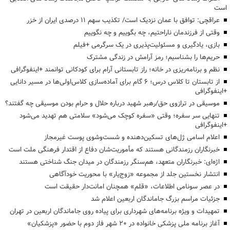
است
عراقچی: توافق با عمان نزدیک است/ تکذیب سهم ۱۱ درصدی ایران از خزر
وقتی از فرزندمان ناراحتیم، چه بگوییم و چه نگوییم
بازی، یادگیری و مسئولیت‌پذیری در یک سرگرمی +فیلم
حریم‌ها را بشناسیم؛ رمز آرامش در زندگی مشترک
نظم و برنامه‌ریزی در خانه؛ راز تابستانی آرام برای کودکانی توانمند +اینفوگرافی
از تابستان تا کلاس درس؛ ۶ گام برای آماده‌سازی کلاس‌اولی‌ها در مسیر دانایی
+اینفوگرافی
موسیقی در ترازوی حق/رهبر شهید درباره حلال و حرام بودن موسیقی چه گفتند؟
تنهایی سر سفره؛ وقتی «سفره کوچک می‌شود» سلامتی هم تهدید می‌شود
+اینفوگرافی
اعلام اسامی ژل‌های تسکین‌دهنده و شست‌وشوی پوست غیرمجاز
خبرنگاران رزمندگانی هستند که مأموریت‌شان دفاع از اقتدار فرهنگی ملت است
اژه‌ای: خبرنگاران متعهد، هم‌سنگر رزمندگان در میدان جنگ شناختی هستند
انتشار نخستین جلد از مجموعه «زوج‌یار» با محوریت خودآگاهی
در عصر سونامی اطلاعات، «قلم» همچنان امانت‌دار حقیقت است
جزئیات مراسم بزرگ جاماندگان اربعین اعلام شد
تمهیدات و ویژه برنامه‌های شهرداری برای پیاده روی جاماندگان اربعین در تهران
آغاز برنامه ملی پزشکی خانواده در ۲۰ شهر فاز دوم با حضور «پزشکیان»