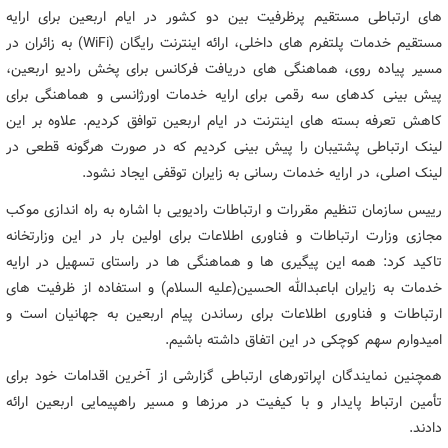
های ارتباطی مستقیم پرظرفیت بین دو کشور در ایام اربعین برای ارایه
مستقیم خدمات پلتفرم های داخلی، ارائه اینترنت رایگان (WiFi) به زائران در
مسیر پیاده روی، هماهنگی های دریافت فرکانس برای پخش رادیو اربعین،
پیش بینی کدهای سه رقمی برای ارایه خدمات اورژانسی و هماهنگی برای
کاهش تعرفه بسته های اینترنت در ایام اربعین توافق کردیم. علاوه بر این
لینک ارتباطی پشتیبان را پیش بینی کردیم که در صورت هرگونه قطعی در
لینک اصلی، در ارایه خدمات رسانی به زایران توقفی ایجاد نشود.
رییس سازمان تنظیم مقررات و ارتباطات رادیویی با اشاره به راه اندازی موکب
مجازی وزارت ارتباطات و فناوری اطلاعات برای اولین بار در این وزارتخانه
تاکید کرد: همه این پیگیری ها و هماهنگی ها در راستای تسهیل در ارایه
خدمات به زایران اباعبدالله الحسین(علیه السلام) و استفاده از ظرفیت های
ارتباطات و فناوری اطلاعات برای رساندن پیام اربعین به جهانیان است و
امیدوارم سهم کوچکی در این اتفاق داشته باشیم.
همچنین نمایندگان اپراتورهای ارتباطی گزارشی از آخرین اقدامات خود برای
تأمین ارتباط پایدار و با کیفیت در مرزها و مسیر راهپیمایی اربعین ارائه
دادند.