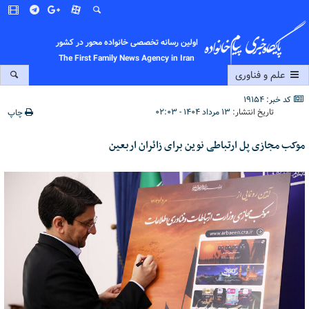
اولین رسانه تخصصی خانواده محور در کشور
The First Family News Agency in Iran
علم و فناوری
کد خبر: 19154
تاریخ انتشار:
۱۳ مرداد ۱۴۰۴ - ۰۲:۰۳
چاپ
موکب مجازی پل ارتباطی نوین برای زائران اربعین