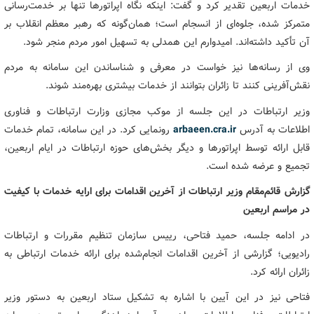
خدمات اربعین تقدیر کرد و گفت: اینکه نگاه اپراتورها تنها بر خدمت‌رسانی
متمرکز شده، جلوه‌ای از انسجام است؛ همان‌گونه که رهبر معظم انقلاب بر
آن تأکید داشته‌اند. امیدوارم این همدلی به تسهیل امور مردم منجر شود.
وی از رسانه‌ها نیز خواست در معرفی و شناساندن این سامانه به مردم
نقش‌آفرینی کنند تا زائران بتوانند از خدمات بیشتری بهره‌مند شوند.
وزیر ارتباطات در این جلسه از موکب مجازی وزارت ارتباطات و فناوری
اطلاعات به آدرس
arbaeen.cra.ir
رونمایی کرد. در این سامانه، تمام خدمات
قابل ارائه توسط اپراتورها و دیگر بخش‌های حوزه ارتباطات در ایام اربعین،
تجمیع و عرضه شده است.
گزارش قائم‌مقام وزیر ارتباطات از آخرین اقدامات برای ارایه خدمات با کیفیت
در مراسم اربعین
در ادامه جلسه، حمید فتاحی، رییس سازمان تنظیم مقررات و ارتباطات
رادیویی؛ گزارشی از آخرین اقدامات انجام‌شده برای ارائه خدمات ارتباطی به
زائران ارائه کرد.
فتاحی نیز در این آیین با اشاره به تشکیل ستاد اربعین به دستور وزیر