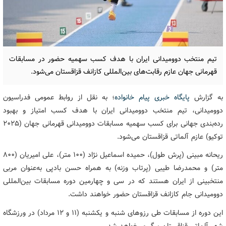
تیم منتخب دوومیدانی ایران با هدف کسب سهمیه حضور در مسابقات
قهرمانی جهان عازم رقابت‌های بین‌المللی کازانف قزاقستان می‌شود.
به گزارش
پایگاه خبری پیام خانواده
؛ به نقل از روابط عمومی فدراسیون
دوومیدانی، تیم منتخب دوومیدانی ایران با هدف کسب امتیاز و بهبود
رده‌بندی جهانی برای کسب سهمیه مسابقات دوومیدانی قهرمانی جهان (۲۰۲۵
توکیو) عازم آلماتی قزاقستان می‌شود.
ریحانه مبینی (پرش طول)، حمیده اسماعیل نژاد (۱۰۰ متر)، علی امیریان (۸۰۰
متر) و محمدرضا طیبی (پرتاب وزنه) به همراه حسن بادپی به‌عنوان مربی
منتخبینی از ایران هستند که در سی و چهارمین دوره مسابقات بین‌المللی
دوومیدانی جام کازانف قزاقستان حضور خواهند داشت.
این دوره از مسابقات طی رزوهای شنبه و یکشنبه (۱۱ و ۱۲ مرداد) در ورزشگاه
شهر آلماتی قزاقستان پیگیری خواهد شد.