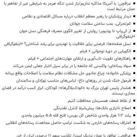
عراقچی: با آمریکا مذاکره نداریم/باز شدن تنگه هرمز به شرایطی غیر از تفاهم با
عمان مرتبط است
دیدار پزشکیان با رهبر معظم انقلاب درباره مسائل اقتصادی و نظامی
کم‌تحرکی، بمب ساعتی سلامت جوانان
از کی‌پاپ تا یوتیوبر؛ روایتی از تغییر الگوی مصرف فرهنگی نسل جوان
+اینفوگرافی
نسل صفحه‌ها؛ فرصتی برای خلاقیت یا تهدیدی برای رشد شناختی؟ +اینفوگرافی
الگویابی در دوره نوجوانی + فیلم
راهکارهای تقویت تاب‌آوری و ارتقای مهارت‌های اجتماعی + فیلم
سواد رسانه‌ای؛ واکسنی که جامعه را در برابر سیل اخبار جعلی ایمن می‌کند
پزشکی خانواده؛ چراغ جادوی حل مشکلات نظام سلامت یا اصلاحات واقع بینانه
فرمول خنک شدن در روزهای داغ؛ لباس‌های مناسب نوزادان و سالمندان
هشدار پلیس تهران بزرگ به «کودک‌بلاگرها»؛ کودکان، ابزار کسب درآمد در فضای
مجازی نیستند
از نقاط ضعف همسرمان محافظت کنیم
اصلاح ناترازی بانک‌ها؛ پیش‌شرط کنترل نقدینگی
رشد ۱۱۲ هزار واحدی شاخص کل بورس؛ فتح قله ۵.۵ میلیون واحدی
اعتراف رسانه‌های خارجی به شکست ترامپ حاصل مجاهدت رسانه‌های انقلابی
است
عراقچی: توافق با عمان نزدیک است/ تکذیب سهم ۱۱ درصدی ایران از خزر