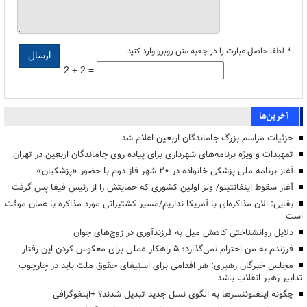
*
لطفا حاصل عبارت را در جعبه متن روبرو وارد کنید
2 + 2 =
آخرین‌ها
جزئیات مراسم بزرگ جاماندگان اربعین اعلام شد
تمهیدات و ویژه برنامه‌های شهرداری برای پیاده روی جاماندگان اربعین در تهران
آغاز برنامه ملی پزشکی خانواده در ۲۰ شهر فاز دوم با حضور «پزشکیان»
آغاز سقوط اینفانتینو/ ولز اولین کشوری که حمایتش را از رئیس فیفا پس گرفت
بقایی: الان مذاکره‌ای با آمریکا نداریم/مسیر کشتیرانی مورد مذاکره با عمان موقت
است
دلایل روانشناختی کاهش میل به فرزندآوری در زوج‌های جوان
فرزندم به من احترام نمی‌گذارد؛ ۵ راهکار عملی برای معکوس کردن این رفتار
مجلس خبرگان رهبری: هر اقدامی برای استیفای حقوق ملت باید در چارچوب
تدابیر رهبر انقلاب باشد
چگونه اینفلوئنسرها به الگوی نسل جدید تبدیل شدند؟ +اینفوگرافی