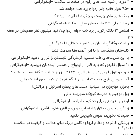
3مورد از شبه علم های رایج در صفحات سلامت +اینفوگرافی
۴۵۰ هزار فقره وام ازدواج پرداخت خواهد شد
بانک شیر مادر چیست و چگونه فعالیت می‌کند؟
رویداد ملی «انتخاب جوان سال ۱۴۰۴» +اینفوگرافی
اسامی ۳ بانک رکوردار پرداخت «وام ازدواج»/ نیم میلیون نفر همچنان در صف
وام
روایت دوگانگی انسان در عصر دیجیتال +اینفوگرافی
کلیه‌های سنگ‌ساز را با این آبمیوه‌ها سلامت کنید
با این شربت‌های طب سنتی، گرمازدگی تابستان را فراری دهید +اینفوگرافی
۱۱ سوال کلیدی که باید قبل از ازدواج از همسر آینده‌تان بپرسید +اینفوگرافی
نبرد دو غول ایرانی در مستر المپیا ۲۰۲۶؛ بهروز تابانی شگفتی‌ساز می‌شود؟
آغاز بررسی طرح مدیریت ایران بر تنگه هرمز در کمیسیون امنیت ملی
بحران مهاجران در اسپانیا؛ دست‌های پنهان اسرائیل و مراکش؟
پول توجیبی؛ مدرسه کوچک مدیریت مالی
اربعین؛ فرصتی برای تحکیم خانواده +اینفوگرافی
زندگی مجردی دختران؛ انتخابی نوین، چالش های واقعی +اینفوگرافی
صبحانه بخورید، هوس شیرینی نکنید
پزشکی خانواده و نظام ارجاع؛ گامی بزرگ برای عدالت و کیفیت در سلامت
+اینفوگرافی