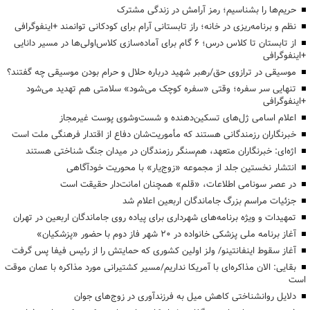
حریم‌ها را بشناسیم؛ رمز آرامش در زندگی مشترک
نظم و برنامه‌ریزی در خانه؛ راز تابستانی آرام برای کودکانی توانمند +اینفوگرافی
از تابستان تا کلاس درس؛ ۶ گام برای آماده‌سازی کلاس‌اولی‌ها در مسیر دانایی
+اینفوگرافی
موسیقی در ترازوی حق/رهبر شهید درباره حلال و حرام بودن موسیقی چه گفتند؟
تنهایی سر سفره؛ وقتی «سفره کوچک می‌شود» سلامتی هم تهدید می‌شود
+اینفوگرافی
اعلام اسامی ژل‌های تسکین‌دهنده و شست‌وشوی پوست غیرمجاز
خبرنگاران رزمندگانی هستند که مأموریت‌شان دفاع از اقتدار فرهنگی ملت است
اژه‌ای: خبرنگاران متعهد، هم‌سنگر رزمندگان در میدان جنگ شناختی هستند
انتشار نخستین جلد از مجموعه «زوج‌یار» با محوریت خودآگاهی
در عصر سونامی اطلاعات، «قلم» همچنان امانت‌دار حقیقت است
جزئیات مراسم بزرگ جاماندگان اربعین اعلام شد
تمهیدات و ویژه برنامه‌های شهرداری برای پیاده روی جاماندگان اربعین در تهران
آغاز برنامه ملی پزشکی خانواده در ۲۰ شهر فاز دوم با حضور «پزشکیان»
آغاز سقوط اینفانتینو/ ولز اولین کشوری که حمایتش را از رئیس فیفا پس گرفت
بقایی: الان مذاکره‌ای با آمریکا نداریم/مسیر کشتیرانی مورد مذاکره با عمان موقت
است
دلایل روانشناختی کاهش میل به فرزندآوری در زوج‌های جوان