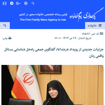
اولین رسانه تخصصی خانواده محور در کشور
The First Family News Agency in Iran
خانواده
کد خبر: 18586
تاریخ انتشار:
۲۸ تیر ۱۴۰۴ - ۱۸:۰۰
چاپ
جزئیات جدیدی از رویداد «رشدا»/ گفتگوی جمعی راه‌حل شناسایی مسائل
واقعی زنان