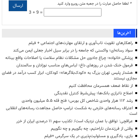
*
لطفا حاصل عبارت را در جعبه متن روبرو وارد کنید
3 + 9 =
آخرین‌ها
راهکارهای تقویت تاب‌آوری و ارتقای مهارت‌های اجتماعی + فیلم
سواد رسانه‌ای؛ واکسنی که جامعه را در برابر سیل اخبار جعلی ایمن می‌کند
پزشکی خانواده؛ چراغ جادوی حل مشکلات نظام سلامت یا اصلاحات واقع بینانه
فرمول خنک شدن در روزهای داغ؛ لباس‌های مناسب نوزادان و سالمندان
هشدار پلیس تهران بزرگ به «کودک‌بلاگرها»؛ کودکان، ابزار کسب درآمد در فضای
مجازی نیستند
از نقاط ضعف همسرمان محافظت کنیم
اصلاح ناترازی بانک‌ها؛ پیش‌شرط کنترل نقدینگی
رشد ۱۱۲ هزار واحدی شاخص کل بورس؛ فتح قله ۵.۵ میلیون واحدی
اعتراف رسانه‌های خارجی به شکست ترامپ حاصل مجاهدت رسانه‌های انقلابی
است
عراقچی: توافق با عمان نزدیک است/ تکذیب سهم ۱۱ درصدی ایران از خزر
وقتی از فرزندمان ناراحتیم، چه بگوییم و چه نگوییم
بازی، یادگیری و مسئولیت‌پذیری در یک سرگرمی +فیلم