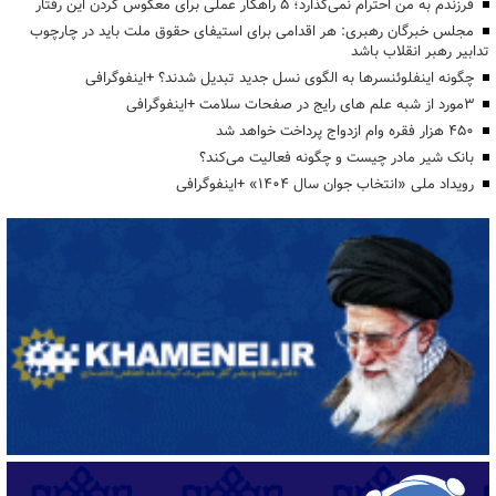
فرزندم به من احترام نمی‌گذارد؛ ۵ راهکار عملی برای معکوس کردن این رفتار
مجلس خبرگان رهبری: هر اقدامی برای استیفای حقوق ملت باید در چارچوب
تدابیر رهبر انقلاب باشد
چگونه اینفلوئنسرها به الگوی نسل جدید تبدیل شدند؟ +اینفوگرافی
3مورد از شبه علم های رایج در صفحات سلامت +اینفوگرافی
۴۵۰ هزار فقره وام ازدواج پرداخت خواهد شد
بانک شیر مادر چیست و چگونه فعالیت می‌کند؟
رویداد ملی «انتخاب جوان سال ۱۴۰۴» +اینفوگرافی