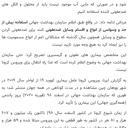
شود و در صورتی که جایی آب موجود نیست باید از محلول و الکل های
ضدعفونی کننده استفاده کنیم.
مردانی ادامه داد: در واقع طبق اعلام سازمان بهداشت جهانی
استفاده بیش از
حد و وسواسی از انواع و اقسام وسایل ضدعفونی
کنند برای ضدعفونی کردن
سطوح و وسایل همچون سال گذشته که مشکلاتی اعم از انواع مسمومیت ها
را نیز ایجاد کرد به هیچ وجه مورد تایید نیست.
این متخصص بیماری های عفونی و گرمسیری تصریح کرد: حتی سازمان
بهداشت جهانی به وضوح اعلام کرده است که غذا راه انتقال برای ویروس کرونا
نیست.
به گزارش ایرنا، ویروس کرونا عامل بیماری کووید ۱۹ از اواخر سال ۲۰۱۹ در
شهر ووهان چین مشاهده و در مدت کوتاهی در همه جهان منتشر شد؛ به
طوری که سازمان بهداشت جهانی در اسفند ۹۸ (فوریه ۲۰۲۰) بروز پاندمی
(همه‌گیری جهانی) این بیماری را تأیید کرد.
از زمان شیوع کرونا در کشور (اسفند سال ۹۸) تاکنون یک میلیون و ۶۰۷
هزار و ۸۱ نفر در کشور به طور قطعی به این ویروس مبتلا شده و ۵۹ هزار و
۸۳۰ نفر از هموطنان نیز جان خود را از دست داده اند.