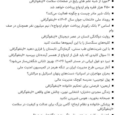
3مورد از شبه علم های رایج در صفحات سلامت +اینفوگرافی
۴۵۰ هزار فقره وام ازدواج پرداخت خواهد شد
بانک شیر مادر چیست و چگونه فعالیت می‌کند؟
رویداد ملی «انتخاب جوان سال ۱۴۰۴» +اینفوگرافی
اسامی ۳ بانک رکوردار پرداخت «وام ازدواج»/ نیم میلیون نفر همچنان در صف
وام
روایت دوگانگی انسان در عصر دیجیتال +اینفوگرافی
کلیه‌های سنگ‌ساز را با این آبمیوه‌ها سلامت کنید
با این شربت‌های طب سنتی، گرمازدگی تابستان را فراری دهید +اینفوگرافی
۱۱ سوال کلیدی که باید قبل از ازدواج از همسر آینده‌تان بپرسید +اینفوگرافی
نبرد دو غول ایرانی در مستر المپیا ۲۰۲۶؛ بهروز تابانی شگفتی‌ساز می‌شود؟
آغاز بررسی طرح مدیریت ایران بر تنگه هرمز در کمیسیون امنیت ملی
بحران مهاجران در اسپانیا؛ دست‌های پنهان اسرائیل و مراکش؟
پول توجیبی؛ مدرسه کوچک مدیریت مالی
اربعین؛ فرصتی برای تحکیم خانواده +اینفوگرافی
زندگی مجردی دختران؛ انتخابی نوین، چالش های واقعی +اینفوگرافی
صبحانه بخورید، هوس شیرینی نکنید
پزشکی خانواده و نظام ارجاع؛ گامی بزرگ برای عدالت و کیفیت در سلامت
+اینفوگرافی