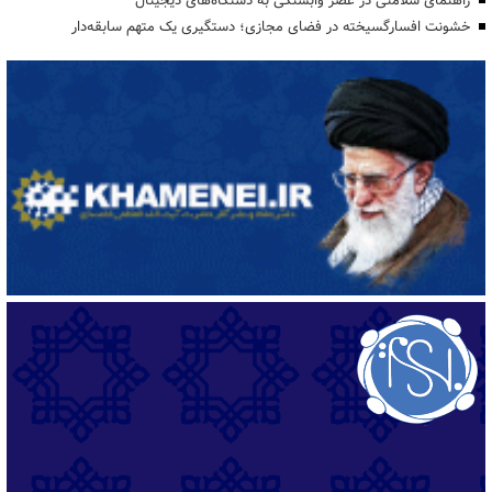
راهنمای سلامتی در عصر وابستگی به دستگاه‌های دیجیتال
خشونت افسارگسیخته در فضای مجازی؛ دستگیری یک متهم سابقه‌دار