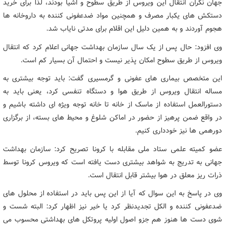
جهان نگران انتقال این ویروس از طریق سطوح و اشیا بودند، لذا برای خرید
دستکش های یکبار مصرف و همچنین مواد ضدعفونی کننده به داروخانه ها
هجوم آوردند و به همین دلیل این اقلام برای مدتی نایاب شد.
وی افزود: حال پس از یک سال سازمان بهداشت جهانی اعلام کرد که انتقال
ویروس از طریق سطوح امکان پذیر نیست و احتمال آن بسیار کم است.
این متخصص بیماری های عفونی و گرمسیری گفت: باید توجه بیشتری به
مساله انتقال ویروس از طریق هوا و دستگاه تنفسی کرد، یعنی باید به
دستورالعمل استفاده از ماسک از خانه تا خانه توجه ویژه ای داشته باشیم و
در واقع ضمن پرهیز از حضور در اماکن شلوغ و محیط های بسته، از برگزاری
دورهمی ها نیز خودداری کنیم.
عضو کمیته علمی ستاد ملی مقابله با کرونا تصریح کرد: سازمان بهداشت
جهانی به تدریج به شواهد بیشتری دست یافته است که ویروس کرونا توسط
ذرات ریز معلق در هوا بیشتر قابل انتقال است.
وی در پاسخ به این سوال که آیا از این پس باید در استفاده از محلول های
ضدعفونی کننده و الکل تجدیدنظر کرد یا خیر نیز اظهار کرد: البته شست و
شوی دست ها هنوز هم جزو اصول اولیه پروتکل های بهداشتی محسوب می