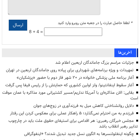
*
لطفا حاصل عبارت را در جعبه متن روبرو وارد کنید
8 + 4 =
آخرین‌ها
جزئیات مراسم بزرگ جاماندگان اربعین اعلام شد
تمهیدات و ویژه برنامه‌های شهرداری برای پیاده روی جاماندگان اربعین در تهران
آغاز برنامه ملی پزشکی خانواده در ۲۰ شهر فاز دوم با حضور «پزشکیان»
آغاز سقوط اینفانتینو/ ولز اولین کشوری که حمایتش را از رئیس فیفا پس گرفت
بقایی: الان مذاکره‌ای با آمریکا نداریم/مسیر کشتیرانی مورد مذاکره با عمان موقت
است
دلایل روانشناختی کاهش میل به فرزندآوری در زوج‌های جوان
فرزندم به من احترام نمی‌گذارد؛ ۵ راهکار عملی برای معکوس کردن این رفتار
مجلس خبرگان رهبری: هر اقدامی برای استیفای حقوق ملت باید در چارچوب
تدابیر رهبر انقلاب باشد
چگونه اینفلوئنسرها به الگوی نسل جدید تبدیل شدند؟ +اینفوگرافی