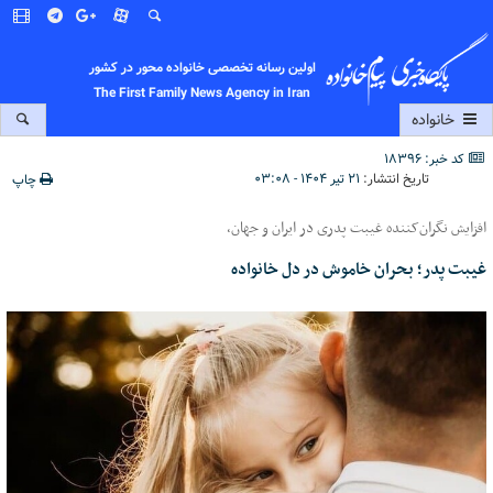
اولین رسانه تخصصی خانواده محور در کشور
The First Family News Agency in Iran
خانواده
کد خبر: 18396
تاریخ انتشار:
۲۱ تیر ۱۴۰۴ - ۰۳:۰۸
چاپ
افزایش نگران‌کننده غیبت پدری در ایران و جهان،
غیبت پدر؛ بحران خاموش در دل خانواده‌