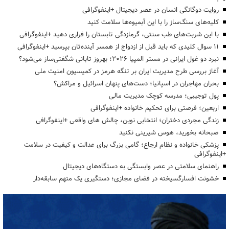
روایت دوگانگی انسان در عصر دیجیتال +اینفوگرافی
کلیه‌های سنگ‌ساز را با این آبمیوه‌ها سلامت کنید
با این شربت‌های طب سنتی، گرمازدگی تابستان را فراری دهید +اینفوگرافی
۱۱ سوال کلیدی که باید قبل از ازدواج از همسر آینده‌تان بپرسید +اینفوگرافی
نبرد دو غول ایرانی در مستر المپیا ۲۰۲۶؛ بهروز تابانی شگفتی‌ساز می‌شود؟
آغاز بررسی طرح مدیریت ایران بر تنگه هرمز در کمیسیون امنیت ملی
بحران مهاجران در اسپانیا؛ دست‌های پنهان اسرائیل و مراکش؟
پول توجیبی؛ مدرسه کوچک مدیریت مالی
اربعین؛ فرصتی برای تحکیم خانواده +اینفوگرافی
زندگی مجردی دختران؛ انتخابی نوین، چالش های واقعی +اینفوگرافی
صبحانه بخورید، هوس شیرینی نکنید
پزشکی خانواده و نظام ارجاع؛ گامی بزرگ برای عدالت و کیفیت در سلامت
+اینفوگرافی
راهنمای سلامتی در عصر وابستگی به دستگاه‌های دیجیتال
خشونت افسارگسیخته در فضای مجازی؛ دستگیری یک متهم سابقه‌دار