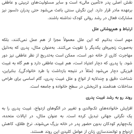
نقش اصلی پدر «تأمین مالی» است و سایر مسئولیت‌های تربیتی و عاطفی
برعهده مادر قرار دارد. این نگرش سنتی باعث می‌شود حتی پدران دلسوز نیز
مشارکت فعال در رشد روانی کودک نداشته باشند.
ارتباط و هم‌پوشانی علل
مهم است بدانیم که این علل معمولاً مجزا از هم عمل نمی‌کنند، بلکه
به‌صورت زنجیره‌ای یکدیگر را تقویت می‌کنند. به‌عنوان مثال، پدری که به‌دلیل
مهاجرت کاری از خانه دور است، ممکن است به‌تدریج از نظر عاطفی نیز دور
شود. یا پدری که دچار اعتیاد است، هم غیبت عاطفی دارد و هم گاه به غیبت
فیزیکی دچار می‌شود (مثلاً در نتیجه بازداشت یا طرد خانوادگی). بنابراین،
شناخت دقیق و چندلایه از انواع و علل غیبت پدری، گام اساسی برای طراحی
مداخلات هدفمند و اثربخش در سطح خانواده و جامعه است.
روند رو به رشد غیبت پدری
افزایش خانواده‌های تک‌والدی و تغییر در الگوهای ازدواج، غیبت پدری را به
یک نگرانی جهانی تبدیل کرده است. به عنوان مثال، در ایالات متحده،
یک‌چهارم کودکان بدون حضور پدر در خانه بزرگ می‌شوند. نرخ طلاق، کاهش
ازدواج و توانمندسازی زنان از عوامل کلیدی این روند هستند.