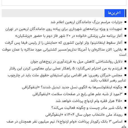
آخرین‌ها
جزئیات مراسم بزرگ جاماندگان اربعین اعلام شد
تمهیدات و ویژه برنامه‌های شهرداری برای پیاده روی جاماندگان اربعین در تهران
آغاز برنامه ملی پزشکی خانواده در ۲۰ شهر فاز دوم با حضور «پزشکیان»
آغاز سقوط اینفانتینو/ ولز اولین کشوری که حمایتش را از رئیس فیفا پس گرفت
بقایی: الان مذاکره‌ای با آمریکا نداریم/مسیر کشتیرانی مورد مذاکره با عمان موقت
است
دلایل روانشناختی کاهش میل به فرزندآوری در زوج‌های جوان
فرزندم به من احترام نمی‌گذارد؛ ۵ راهکار عملی برای معکوس کردن این رفتار
مجلس خبرگان رهبری: هر اقدامی برای استیفای حقوق ملت باید در چارچوب
تدابیر رهبر انقلاب باشد
چگونه اینفلوئنسرها به الگوی نسل جدید تبدیل شدند؟ +اینفوگرافی
3مورد از شبه علم های رایج در صفحات سلامت +اینفوگرافی
۴۵۰ هزار فقره وام ازدواج پرداخت خواهد شد
بانک شیر مادر چیست و چگونه فعالیت می‌کند؟
رویداد ملی «انتخاب جوان سال ۱۴۰۴» +اینفوگرافی
اسامی ۳ بانک رکوردار پرداخت «وام ازدواج»/ نیم میلیون نفر همچنان در صف
وام