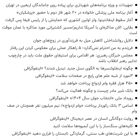
تمهیدات و ویژه برنامه‌های شهرداری برای پیاده روی جاماندگان اربعین در تهران
آغاز برنامه ملی پزشکی خانواده در ۲۰ شهر فاز دوم با حضور «پزشکیان»
آغاز سقوط اینفانتینو/ ولز اولین کشوری که حمایتش را از رئیس فیفا پس گرفت
بقایی: الان مذاکره‌ای با آمریکا نداریم/مسیر کشتیرانی مورد مذاکره با عمان موقت
است
دلایل روانشناختی کاهش میل به فرزندآوری در زوج‌های جوان
فرزندم به من احترام نمی‌گذارد؛ ۵ راهکار عملی برای معکوس کردن این رفتار
مجلس خبرگان رهبری: هر اقدامی برای استیفای حقوق ملت باید در چارچوب
تدابیر رهبر انقلاب باشد
چگونه اینفلوئنسرها به الگوی نسل جدید تبدیل شدند؟ +اینفوگرافی
3مورد از شبه علم های رایج در صفحات سلامت +اینفوگرافی
۴۵۰ هزار فقره وام ازدواج پرداخت خواهد شد
بانک شیر مادر چیست و چگونه فعالیت می‌کند؟
رویداد ملی «انتخاب جوان سال ۱۴۰۴» +اینفوگرافی
اسامی ۳ بانک رکوردار پرداخت «وام ازدواج»/ نیم میلیون نفر همچنان در صف
وام
روایت دوگانگی انسان در عصر دیجیتال +اینفوگرافی
کلیه‌های سنگ‌ساز را با این آبمیوه‌ها سلامت کنید
با این شربت‌های طب سنتی، گرمازدگی تابستان را فراری دهید +اینفوگرافی