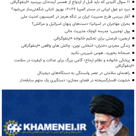
۱۱ سوال کلیدی که باید قبل از ازدواج از همسر آینده‌تان بپرسید +اینفوگرافی
نبرد دو غول ایرانی در مستر المپیا ۲۰۲۶؛ بهروز تابانی شگفتی‌ساز می‌شود؟
آغاز بررسی طرح مدیریت ایران بر تنگه هرمز در کمیسیون امنیت ملی
بحران مهاجران در اسپانیا؛ دست‌های پنهان اسرائیل و مراکش؟
پول توجیبی؛ مدرسه کوچک مدیریت مالی
اربعین؛ فرصتی برای تحکیم خانواده +اینفوگرافی
زندگی مجردی دختران؛ انتخابی نوین، چالش های واقعی +اینفوگرافی
صبحانه بخورید، هوس شیرینی نکنید
پزشکی خانواده و نظام ارجاع؛ گامی بزرگ برای عدالت و کیفیت در سلامت
+اینفوگرافی
راهنمای سلامتی در عصر وابستگی به دستگاه‌های دیجیتال
خشونت افسارگسیخته در فضای مجازی؛ دستگیری یک متهم سابقه‌دار