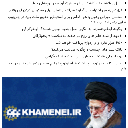
دلایل روانشناختی کاهش میل به فرزندآوری در زوج‌های جوان
فرزندم به من احترام نمی‌گذارد؛ ۵ راهکار عملی برای معکوس کردن این رفتار
مجلس خبرگان رهبری: هر اقدامی برای استیفای حقوق ملت باید در چارچوب
تدابیر رهبر انقلاب باشد
چگونه اینفلوئنسرها به الگوی نسل جدید تبدیل شدند؟ +اینفوگرافی
3مورد از شبه علم های رایج در صفحات سلامت +اینفوگرافی
۴۵۰ هزار فقره وام ازدواج پرداخت خواهد شد
بانک شیر مادر چیست و چگونه فعالیت می‌کند؟
رویداد ملی «انتخاب جوان سال ۱۴۰۴» +اینفوگرافی
اسامی ۳ بانک رکوردار پرداخت «وام ازدواج»/ نیم میلیون نفر همچنان در صف
وام