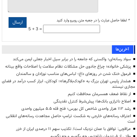
*
لطفا حاصل عبارت را در جعبه متن روبرو وارد کنید
5 + 3 =
آخرین‌ها
سواد رسانه‌ای؛ واکسنی که جامعه را در برابر سیل اخبار جعلی ایمن می‌کند
پزشکی خانواده؛ چراغ جادوی حل مشکلات نظام سلامت یا اصلاحات واقع بینانه
فرمول خنک شدن در روزهای داغ؛ لباس‌های مناسب نوزادان و سالمندان
هشدار پلیس تهران بزرگ به «کودک‌بلاگرها»؛ کودکان، ابزار کسب درآمد در فضای
مجازی نیستند
از نقاط ضعف همسرمان محافظت کنیم
اصلاح ناترازی بانک‌ها؛ پیش‌شرط کنترل نقدینگی
رشد ۱۱۲ هزار واحدی شاخص کل بورس؛ فتح قله ۵.۵ میلیون واحدی
اعتراف رسانه‌های خارجی به شکست ترامپ حاصل مجاهدت رسانه‌های انقلابی
است
عراقچی: توافق با عمان نزدیک است/ تکذیب سهم ۱۱ درصدی ایران از خزر
وقتی از فرزندمان ناراحتیم، چه بگوییم و چه نگوییم