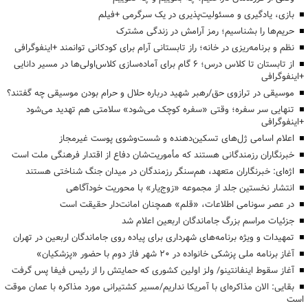
بازی، یادگیری و مسئولیت‌پذیری در یک سرگرمی +فیلم
حریم‌ها را بشناسیم؛ رمز آرامش در زندگی مشترک
نظم و برنامه‌ریزی در خانه؛ راز تابستانی آرام برای کودکانی توانمند +اینفوگرافی
از تابستان تا کلاس درس؛ ۶ گام برای آماده‌سازی کلاس‌اولی‌ها در مسیر دانایی
+اینفوگرافی
موسیقی در ترازوی حق/رهبر شهید درباره حلال و حرام بودن موسیقی چه گفتند؟
تنهایی سر سفره؛ وقتی «سفره کوچک می‌شود» سلامتی هم تهدید می‌شود
+اینفوگرافی
اعلام اسامی ژل‌های تسکین‌دهنده و شست‌وشوی پوست غیرمجاز
خبرنگاران رزمندگانی هستند که مأموریت‌شان دفاع از اقتدار فرهنگی ملت است
اژه‌ای: خبرنگاران متعهد، هم‌سنگر رزمندگان در میدان جنگ شناختی هستند
انتشار نخستین جلد از مجموعه «زوج‌یار» با محوریت خودآگاهی
در عصر سونامی اطلاعات، «قلم» همچنان امانت‌دار حقیقت است
جزئیات مراسم بزرگ جاماندگان اربعین اعلام شد
تمهیدات و ویژه برنامه‌های شهرداری برای پیاده روی جاماندگان اربعین در تهران
آغاز برنامه ملی پزشکی خانواده در ۲۰ شهر فاز دوم با حضور «پزشکیان»
آغاز سقوط اینفانتینو/ ولز اولین کشوری که حمایتش را از رئیس فیفا پس گرفت
بقایی: الان مذاکره‌ای با آمریکا نداریم/مسیر کشتیرانی مورد مذاکره با عمان موقت
است