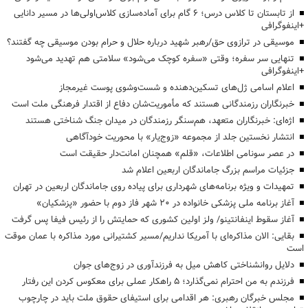
از تابستان تا کلاس درس؛ ۶ گام برای آماده‌سازی کلاس‌اولی‌ها در مسیر دانایی
+اینفوگرافی
موسیقی در ترازوی حق/رهبر شهید درباره حلال و حرام بودن موسیقی چه گفتند؟
تنهایی سر سفره؛ وقتی «سفره کوچک می‌شود» سلامتی هم تهدید می‌شود
+اینفوگرافی
اعلام اسامی ژل‌های تسکین‌دهنده و شست‌وشوی پوست غیرمجاز
خبرنگاران رزمندگانی هستند که مأموریت‌شان دفاع از اقتدار فرهنگی ملت است
اژه‌ای: خبرنگاران متعهد، هم‌سنگر رزمندگان در میدان جنگ شناختی هستند
انتشار نخستین جلد از مجموعه «زوج‌یار» با محوریت خودآگاهی
در عصر سونامی اطلاعات، «قلم» همچنان امانت‌دار حقیقت است
جزئیات مراسم بزرگ جاماندگان اربعین اعلام شد
تمهیدات و ویژه برنامه‌های شهرداری برای پیاده روی جاماندگان اربعین در تهران
آغاز برنامه ملی پزشکی خانواده در ۲۰ شهر فاز دوم با حضور «پزشکیان»
آغاز سقوط اینفانتینو/ ولز اولین کشوری که حمایتش را از رئیس فیفا پس گرفت
بقایی: الان مذاکره‌ای با آمریکا نداریم/مسیر کشتیرانی مورد مذاکره با عمان موقت
است
دلایل روانشناختی کاهش میل به فرزندآوری در زوج‌های جوان
فرزندم به من احترام نمی‌گذارد؛ ۵ راهکار عملی برای معکوس کردن این رفتار
مجلس خبرگان رهبری: هر اقدامی برای استیفای حقوق ملت باید در چارچوب