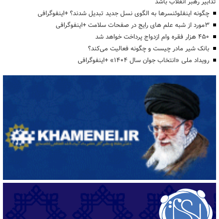
تدابیر رهبر انقلاب باشد
چگونه اینفلوئنسرها به الگوی نسل جدید تبدیل شدند؟ +اینفوگرافی
3مورد از شبه علم های رایج در صفحات سلامت +اینفوگرافی
۴۵۰ هزار فقره وام ازدواج پرداخت خواهد شد
بانک شیر مادر چیست و چگونه فعالیت می‌کند؟
رویداد ملی «انتخاب جوان سال ۱۴۰۴» +اینفوگرافی