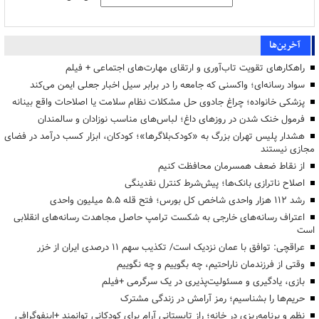
آخرین‌ها
راهکارهای تقویت تاب‌آوری و ارتقای مهارت‌های اجتماعی + فیلم
سواد رسانه‌ای؛ واکسنی که جامعه را در برابر سیل اخبار جعلی ایمن می‌کند
پزشکی خانواده؛ چراغ جادوی حل مشکلات نظام سلامت یا اصلاحات واقع بینانه
فرمول خنک شدن در روزهای داغ؛ لباس‌های مناسب نوزادان و سالمندان
هشدار پلیس تهران بزرگ به «کودک‌بلاگرها»؛ کودکان، ابزار کسب درآمد در فضای
مجازی نیستند
از نقاط ضعف همسرمان محافظت کنیم
اصلاح ناترازی بانک‌ها؛ پیش‌شرط کنترل نقدینگی
رشد ۱۱۲ هزار واحدی شاخص کل بورس؛ فتح قله ۵.۵ میلیون واحدی
اعتراف رسانه‌های خارجی به شکست ترامپ حاصل مجاهدت رسانه‌های انقلابی
است
عراقچی: توافق با عمان نزدیک است/ تکذیب سهم ۱۱ درصدی ایران از خزر
وقتی از فرزندمان ناراحتیم، چه بگوییم و چه نگوییم
بازی، یادگیری و مسئولیت‌پذیری در یک سرگرمی +فیلم
حریم‌ها را بشناسیم؛ رمز آرامش در زندگی مشترک
نظم و برنامه‌ریزی در خانه؛ راز تابستانی آرام برای کودکانی توانمند +اینفوگرافی