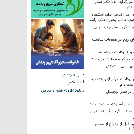
فرزندم به من احترام نمی‌گذارد؛ ۵ راهکار عملی
فتار
 هر اقدامی برای استیفای
ب تدابیر رهبر انقلاب باشد
به الگوی نسل جدید تبدیل
های رایج در صفحات سلامت
 و چگونه فعالیت می‌کند؟
رویداد ملی «انتخاب جوان سال ۱۴۰۴»
چاپ روی بوم
کوردار پرداخت «وام ازدواج»/ نیم
قاب عکس
 صف وام
دانلود افزونه های وردپرس
 در عصر دیجیتال
با این آبمیوه‌ها سلامت کنید
سنتی، گرمازدگی تابستان را
ید قبل از ازدواج از همسر
گرافی