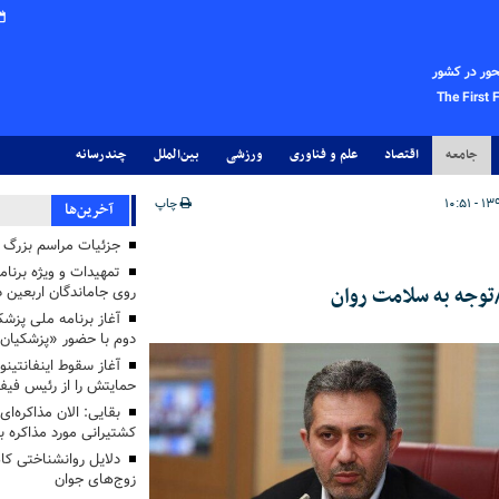
حور در کشور
The First 
جامعه
اقتصاد
علم و فناوری
ورزشی
بین‌الملل
چندرسانه
چاپ
آخرین‌ها
جزئیات مراسم بزرگ ج
تمهیدات و ویژه برنام
توجه به سلامت روان
روی جاماندگان اربعین د
دوم با حضور «پزشکیان
آغاز سقوط اینفانتینو
حمایتش را از رئیس فی
بقایی: الان مذاکره‌ای
کشتیرانی مورد مذاکره 
دلایل روانشناختی کا
زوج‌های جوان