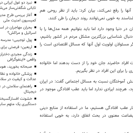
تابانی شگفتی‌ساز می‌ش
نها را رفع نمی‌کند، بیان کرد: باید از نظر روحی هم
آغاز بررسی طرح مدیر
شناسند به خوبی نمی‌توانند روند درمان را طی کنند.
کمیسیون امنیت ملی
بحران مهاجران در اس
در دنیا وجود دارد اما باید بتوانیم همه مدل‌ها را با
اسرائیل و مراکش؟
 دنبال شناسایی بزرگترین مشکل مردم در کشور باشیم،
پول توجیبی؛ مدرسه 
ر مسئولان اولویت اول آنها که مسائل اقتصادی است را
اربعین؛ فرصتی برای 
زندگی مجردی دختران
واقعی +اینفوگرافی
 افراد حاضرند جان خود را از دست بدهند اما خانواده
صبحانه بخورید، هوس
را برای این افراد در نظر بگیریم.
پزشکی خانواده و نظا
عدالت و کیفیت در سلام
انش آموختگان نسبت به مسائل اجتماعی گفت: در ایران
راهنمای سلامتی در 
 هرچند ایرادی ندارد اما باید عقب افتادگی موجود در
دیجیتال
خشونت افسارگسیخته
دستگیری یک متهم سابقه
ار عقب افتادگی هستیم، ما در استفاده از منابع دینی
بضاعت معنوی در بحث انفاق دارد، به خوبی استفاده