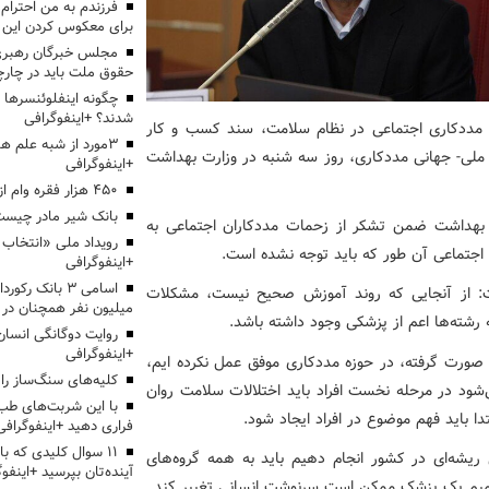
برای معکوس کردن این ر
مجلس خبرگان رهبری:
حقوق ملت باید در چارچو
چگونه اینفلوئنسرها 
شدند؟ +اینفوگرافی
د مددکاری اجتماعی در نظام سلامت، سند کسب و کار
3مورد از شبه علم 
ز ملی- جهانی مددکاری، روز سه شنبه در وزارت بهداشت
+اینفوگرافی
۴۵۰ هزار فقره وام ازدواج پرداخت خواهد شد
بانک شیر مادر چیست
ت بهداشت ضمن تشکر از زحمات مددکاران اجتماعی به
ی اجتماعی آن طور که باید توجه نشده است.
+اینفوگرافی
اسامی ۳ بانک ر
ت: از آنجایی که روند آموزش صحیح نیست، مشکلات
میلیون نفر همچنان در
رشته‌ها اعم از پزشکی وجود داشته باشد.
روایت دوگانگی انسان
+اینفوگرافی
ی صورت گرفته، در حوزه مددکاری موفق عمل نکرده ایم،
کلیه‌های سنگ‌ساز را 
‌شود در مرحله نخست افراد باید اختلالات سلامت روان
با این شربت‌های طب 
ا باید فهم موضوع در افراد ایجاد شود.
فراری دهید +اینفوگرافی
۱۱ سوال کلیدی که با
 ریشه‌ای در کشور انجام دهیم باید به همه گروه‌های
آینده‌تان بپرسید +اینفو
میم یک پزشک ممکن است سرنوشت انسانی تغییر کند.