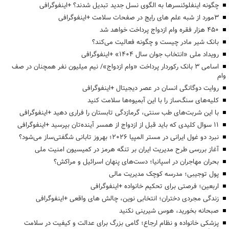
چگونه اینفلوئنسرها به الگوی نسل جدید تبدیل شدند؟ +اینفوگرافی
3مورد از شبه علم های رایج در صفحات سلامت +اینفوگرافی
۴۵۰ هزار فقره وام ازدواج پرداخت خواهد شد
بانک شیر مادر چیست و چگونه فعالیت می‌کند؟
رویداد ملی «انتخاب جوان سال ۱۴۰۴» +اینفوگرافی
اسامی ۳ بانک رکوردار پرداخت «وام ازدواج»/ نیم میلیون نفر همچنان در صف
وام
روایت دوگانگی انسان در عصر دیجیتال +اینفوگرافی
کلیه‌های سنگ‌ساز را با این آبمیوه‌ها سلامت کنید
با این شربت‌های طب سنتی، گرمازدگی تابستان را فراری دهید +اینفوگرافی
۱۱ سوال کلیدی که باید قبل از ازدواج از همسر آینده‌تان بپرسید +اینفوگرافی
نبرد دو غول ایرانی در مستر المپیا ۲۰۲۶؛ بهروز تابانی شگفتی‌ساز می‌شود؟
آغاز بررسی طرح مدیریت ایران بر تنگه هرمز در کمیسیون امنیت ملی
بحران مهاجران در اسپانیا؛ دست‌های پنهان اسرائیل و مراکش؟
پول توجیبی؛ مدرسه کوچک مدیریت مالی
اربعین؛ فرصتی برای تحکیم خانواده +اینفوگرافی
زندگی مجردی دختران؛ انتخابی نوین، چالش های واقعی +اینفوگرافی
صبحانه بخورید، هوس شیرینی نکنید
پزشکی خانواده و نظام ارجاع؛ گامی بزرگ برای عدالت و کیفیت در سلامت