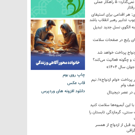
فرزندم به من احترام نمی‌گذارد؛ ۵ راهکار عملی
فتار
 هر اقدامی برای استیفای
ب تدابیر رهبر انقلاب باشد
به الگوی نسل جدید تبدیل
های رایج در صفحات سلامت
 و چگونه فعالیت می‌کند؟
رویداد ملی «انتخاب جوان سال ۱۴۰۴»
چاپ روی بوم
کوردار پرداخت «وام ازدواج»/ نیم
قاب عکس
 صف وام
دانلود افزونه های وردپرس
 در عصر دیجیتال
با این آبمیوه‌ها سلامت کنید
سنتی، گرمازدگی تابستان را
ید قبل از ازدواج از همسر
گرافی