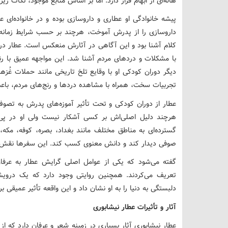
هاله‌ای از ابهام قرار دارد. اما بر اساس منابع موجود، نکات زی
پیشه خانوادگی او عطاری و داروسازی بوده و در خانواده‌ا
داروسازی را از پدرش آموخت، هرچند بر حسب شرایط زمانه
کلام آشنا بود و این آگاهی در آثارش منعکس است. عطار در 
با مشکلات و دردهای مردم آشنا شد. این مواجهه عمیق با رنج
دیگر دوران کودکی او با وقایع تلخ تاریخی مانند حملات غُزه
تجربیات سخت، همراه با مشاهده دردها و رنج‌های مردم، باعث
عطار از دوران کودکی و تحت تأثیر آموزه‌های پدرش به تصوف ع
هرچند دلیل اصلی‌اش بر کسی آشکار نیست ولی او در پی
گسترده‌ای به مناطق مختلف مانند بغداد، بصره، کوفه، مکه،
صوفی دیدار کند و دانش معنوی کسب کند. این سفرها نقش م
گفته می‌شود که یکی از عوامل اصلی گرایش عطار به عرفان،
تعریف می‌کردند. همچنین روایتی وجود دارد که یک دروی
دلبستگی به دنیا را به او نشان داد و این واقعه تأثیر عمیقی ب
آثار و تأثیرات عطار نیشابوری
عطار نیشابوری آثار بسیاری در زمینه شعر و عرفان دارد که از مه