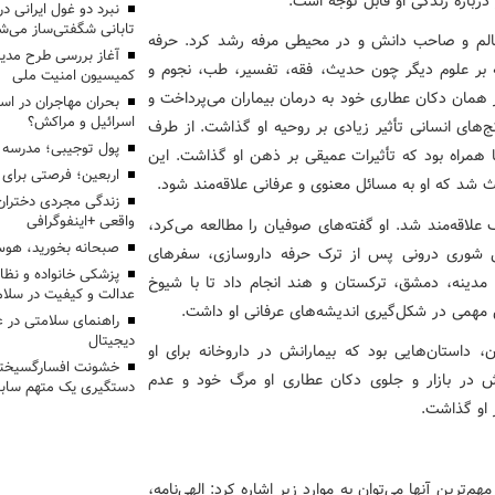
ر درباره زندگی او قابل توجه است.
تابانی شگفتی‌ساز می‌ش
ی عالم و صاحب دانش و در محیطی مرفه رشد کرد. حرفه
آغاز بررسی طرح مدیر
 بر علوم دیگر چون حدیث، فقه، تفسیر، طب، نجوم و
کمیسیون امنیت ملی
همان دکان عطاری خود به درمان بیماران می‌پرداخت و
بحران مهاجران در اس
اسرائیل و مراکش؟
‌های انسانی تأثیر زیادی بر روحیه او گذاشت. از طرف
پول توجیبی؛ مدرسه 
ا همراه بود که تأثیرات عمیقی بر ذهن او گذاشت. این
اربعین؛ فرصتی برای 
 شد که او به مسائل معنوی و عرفانی علاقه‌مند شود.
زندگی مجردی دختران
واقعی +اینفوگرافی
لاقه‌مند شد. او گفته‌های صوفیان را مطالعه می‌کرد،
صبحانه بخورید، هوس
 شوری درونی پس از ترک حرفه داروسازی، سفرهای
پزشکی خانواده و نظا
 مدینه، دمشق، ترکستان و هند انجام داد تا با شیوخ
عدالت و کیفیت در سلام
همی در شکل‌گیری اندیشه‌های عرفانی او داشت.
راهنمای سلامتی در 
دیجیتال
 داستان‌هایی بود که بیمارانش در داروخانه برای او
خشونت افسارگسیخته
ش در بازار و جلوی دکان عطاری او مرگ خود و عدم
دستگیری یک متهم سابقه
ر او گذاشت.
م‌ترین آنها می‌توان به موارد زیر اشاره کرد: الهی‌نامه،