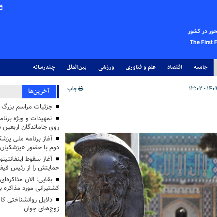
حور در کشور
The First 
جامعه
اقتصاد
علم و فناوری
ورزشی
بین‌الملل
چندرسانه
چاپ
آخرین‌ها
جزئیات مراسم بزرگ ج
تمهیدات و ویژه برنام
روی جاماندگان اربعین د
دوم با حضور «پزشکیان
آغاز سقوط اینفانتینو
حمایتش را از رئیس فی
بقایی: الان مذاکره‌ای
کشتیرانی مورد مذاکره 
دلایل روانشناختی کا
زوج‌های جوان