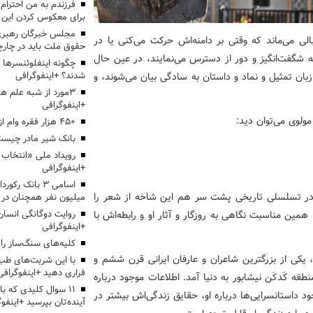
برای معکوس کردن این ر
مجلس خبرگان رهبری:
ی می‌ماند که وقتی بر دامنه‌اش حرکت می‌کنی یا در
حقوق ملت باید در چارچو
که شگفت‌انگیز و دور از دسترس می‌نمایند، در عین حال
چگونه اینفلوئنسرها 
شدند؟ +اینفوگرافی
زبان تمثیل و نماد و داستان به سادگی بیان می‌شوند، و
3مورد از شبه علم 
+اینفوگرافی
ولوی می‌توان دید:
۴۵۰ هزار فقره وام ازدواج پرداخت خواهد شد
بانک شیر مادر چیست
+اینفوگرافی
اسامی ۳ بانک ر
 در تسلسلی تاریخی پشت سر هم این شاخه از شعر را
میلیون نفر همچنان در
روایت دوگانگی انسان
است و به همین مناسبت نگاهی به روزگار و آثار او و رابطه‌اش با
+اینفوگرافی
کلیه‌های سنگ‌ساز را 
 یکی از بزرگترین شاعران و عارفان ایرانی قرن ششم و
با این شربت‌های طب 
فراری دهید +اینفوگرافی
. او در سال ۵۴۰ یا ۵۳۷ قمری در منطقه کَدکَن نیشابور به دنیا آمد. اطلاعات موجود درباره
۱۱ سوال کلیدی که با
 داستانسرایی‌ها درباره او، حقایق زندگی‌اش بیشتر در
آینده‌تان بپرسید +اینفو