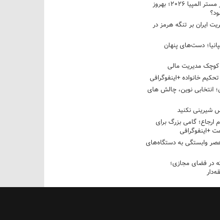
نبرد دو غول ایرانی در مستر المپیا ۲۰۲۶؛ بهروز
ود؟
یت ایران بر تنگه هرمز در
پانیا؛ دست‌های پنهان
کوچک مدیریت مالی
تحکیم خانواده +اینفوگرافی
؛ انتخابی نوین، چالش های
 شیرینی نکنید
م ارجاع؛ گامی بزرگ برای
ت +اینفوگرافی
عصر وابستگی به دستگاه‌های
 در فضای مجازی؛
‌دار