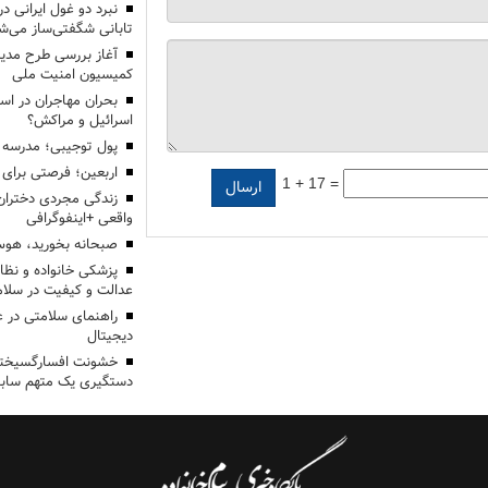
تابانی شگفتی‌ساز می‌ش
آغاز بررسی طرح مدیر
کمیسیون امنیت ملی
بحران مهاجران در اس
اسرائیل و مراکش؟
پول توجیبی؛ مدرسه 
اربعین؛ فرصتی برای 
1 + 17 =
زندگی مجردی دختران
واقعی +اینفوگرافی
صبحانه بخورید، هوس
پزشکی خانواده و نظا
عدالت و کیفیت در سلام
راهنمای سلامتی در 
دیجیتال
خشونت افسارگسیخته
دستگیری یک متهم سابقه