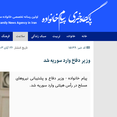
اولین رسانه تخصصی خانواده م
Family News Agency in Iran
خانه
خانواده
تربیت
سبک زندگی
سلامت
فرهنگ
کد خبر: 15138
تاریخ انتشار:
۲۶ آبان ۱۴۰۳ - ۲۱:۰۷
وزیر دفاع وارد سوریه شد
پیام خانواده - وزیر دفاع و پشتیبانی نیروهای
مسلح در رأس هیئتی وارد سوریه شد.