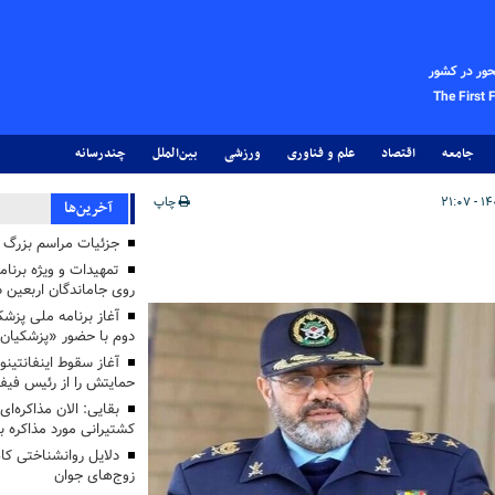
حور در کشور
The First 
جامعه
اقتصاد
علم و فناوری
ورزشی
بین‌الملل
چندرسانه
چاپ
آخرین‌ها
جزئیات مراسم بزرگ ج
تمهیدات و ویژه برنام
روی جاماندگان اربعین د
دوم با حضور «پزشکیان
آغاز سقوط اینفانتینو
حمایتش را از رئیس فی
بقایی: الان مذاکره‌ای
کشتیرانی مورد مذاکره 
دلایل روانشناختی کا
زوج‌های جوان