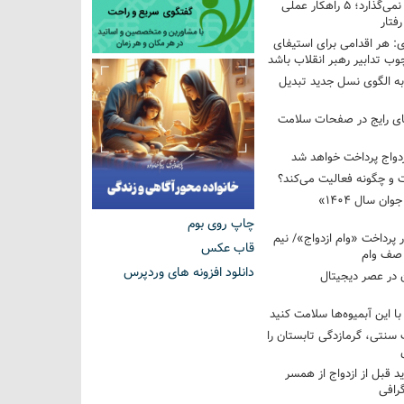
فرزندم به من احترام نمی‌گذارد؛ ۵ راهکار عملی
فتار
 هر اقدامی برای استیفای
ب تدابیر رهبر انقلاب باشد
به الگوی نسل جدید تبدیل
های رایج در صفحات سلامت
 و چگونه فعالیت می‌کند؟
رویداد ملی «انتخاب جوان سال ۱۴۰۴»
چاپ روی بوم
کوردار پرداخت «وام ازدواج»/ نیم
قاب عکس
 صف وام
دانلود افزونه های وردپرس
 در عصر دیجیتال
با این آبمیوه‌ها سلامت کنید
سنتی، گرمازدگی تابستان را
ید قبل از ازدواج از همسر
گرافی