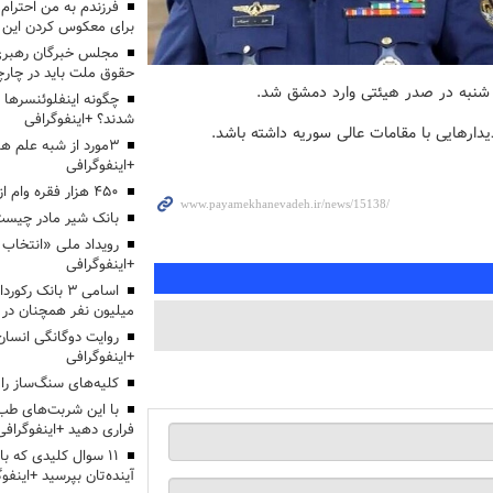
برای معکوس کردن این ر
مجلس خبرگان رهبری:
حقوق ملت باید در چارچو
ز شنبه در صدر هیئتی وارد دمشق شد.
چگونه اینفلوئنسرها 
شدند؟ +اینفوگرافی
دارهایی با مقامات عالی سوریه داشته باشد.
3مورد از شبه علم 
+اینفوگرافی
۴۵۰ هزار فقره وام ازدواج پرداخت خواهد شد
بانک شیر مادر چیست
+اینفوگرافی
اسامی ۳ بانک ر
میلیون نفر همچنان در
روایت دوگانگی انسان
+اینفوگرافی
کلیه‌های سنگ‌ساز را 
با این شربت‌های طب 
فراری دهید +اینفوگرافی
۱۱ سوال کلیدی که با
آینده‌تان بپرسید +اینفو