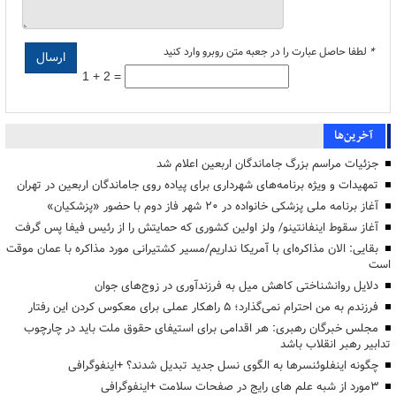
*
لطفا حاصل عبارت را در جعبه متن روبرو وارد کنید
1 + 2 =
آخرین‌ها
جزئیات مراسم بزرگ جاماندگان اربعین اعلام شد
تمهیدات و ویژه برنامه‌های شهرداری برای پیاده روی جاماندگان اربعین در تهران
آغاز برنامه ملی پزشکی خانواده در ۲۰ شهر فاز دوم با حضور «پزشکیان»
آغاز سقوط اینفانتینو/ ولز اولین کشوری که حمایتش را از رئیس فیفا پس گرفت
بقایی: الان مذاکره‌ای با آمریکا نداریم/مسیر کشتیرانی مورد مذاکره با عمان موقت
است
دلایل روانشناختی کاهش میل به فرزندآوری در زوج‌های جوان
فرزندم به من احترام نمی‌گذارد؛ ۵ راهکار عملی برای معکوس کردن این رفتار
مجلس خبرگان رهبری: هر اقدامی برای استیفای حقوق ملت باید در چارچوب
تدابیر رهبر انقلاب باشد
چگونه اینفلوئنسرها به الگوی نسل جدید تبدیل شدند؟ +اینفوگرافی
3مورد از شبه علم های رایج در صفحات سلامت +اینفوگرافی