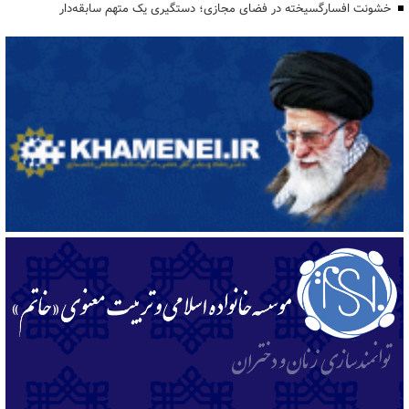
خشونت افسارگسیخته در فضای مجازی؛ دستگیری یک متهم سابقه‌دار