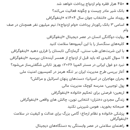
۴۵۰ هزار فقره وام ازدواج پرداخت خواهد شد
بانک شیر مادر چیست و چگونه فعالیت می‌کند؟
رویداد ملی «انتخاب جوان سال ۱۴۰۴» +اینفوگرافی
اسامی ۳ بانک رکوردار پرداخت «وام ازدواج»/ نیم میلیون نفر همچنان در صف
وام
روایت دوگانگی انسان در عصر دیجیتال +اینفوگرافی
کلیه‌های سنگ‌ساز را با این آبمیوه‌ها سلامت کنید
با این شربت‌های طب سنتی، گرمازدگی تابستان را فراری دهید +اینفوگرافی
۱۱ سوال کلیدی که باید قبل از ازدواج از همسر آینده‌تان بپرسید +اینفوگرافی
نبرد دو غول ایرانی در مستر المپیا ۲۰۲۶؛ بهروز تابانی شگفتی‌ساز می‌شود؟
آغاز بررسی طرح مدیریت ایران بر تنگه هرمز در کمیسیون امنیت ملی
بحران مهاجران در اسپانیا؛ دست‌های پنهان اسرائیل و مراکش؟
پول توجیبی؛ مدرسه کوچک مدیریت مالی
اربعین؛ فرصتی برای تحکیم خانواده +اینفوگرافی
زندگی مجردی دختران؛ انتخابی نوین، چالش های واقعی +اینفوگرافی
صبحانه بخورید، هوس شیرینی نکنید
پزشکی خانواده و نظام ارجاع؛ گامی بزرگ برای عدالت و کیفیت در سلامت
+اینفوگرافی
راهنمای سلامتی در عصر وابستگی به دستگاه‌های دیجیتال