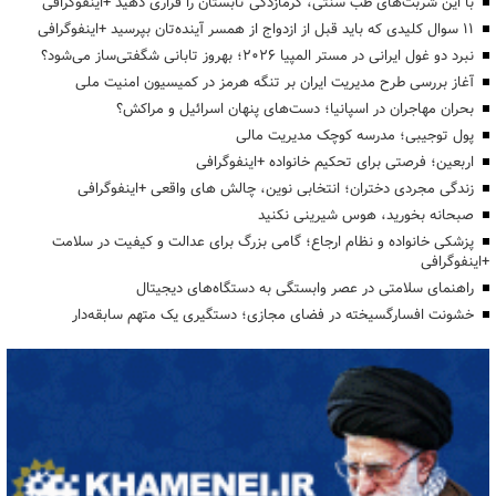
با این شربت‌های طب سنتی، گرمازدگی تابستان را فراری دهید +اینفوگرافی
۱۱ سوال کلیدی که باید قبل از ازدواج از همسر آینده‌تان بپرسید +اینفوگرافی
نبرد دو غول ایرانی در مستر المپیا ۲۰۲۶؛ بهروز تابانی شگفتی‌ساز می‌شود؟
آغاز بررسی طرح مدیریت ایران بر تنگه هرمز در کمیسیون امنیت ملی
بحران مهاجران در اسپانیا؛ دست‌های پنهان اسرائیل و مراکش؟
پول توجیبی؛ مدرسه کوچک مدیریت مالی
اربعین؛ فرصتی برای تحکیم خانواده +اینفوگرافی
زندگی مجردی دختران؛ انتخابی نوین، چالش های واقعی +اینفوگرافی
صبحانه بخورید، هوس شیرینی نکنید
پزشکی خانواده و نظام ارجاع؛ گامی بزرگ برای عدالت و کیفیت در سلامت
+اینفوگرافی
راهنمای سلامتی در عصر وابستگی به دستگاه‌های دیجیتال
خشونت افسارگسیخته در فضای مجازی؛ دستگیری یک متهم سابقه‌دار