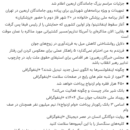
جزئیات مراسم بزرگ جاماندگان اربعین اعلام شد
تمهیدات و ویژه برنامه‌های شهرداری برای پیاده روی جاماندگان اربعین در تهران
آغاز برنامه ملی پزشکی خانواده در ۲۰ شهر فاز دوم با حضور «پزشکیان»
آغاز سقوط اینفانتینو/ ولز اولین کشوری که حمایتش را از رئیس فیفا پس گرفت
بقایی: الان مذاکره‌ای با آمریکا نداریم/مسیر کشتیرانی مورد مذاکره با عمان موقت
است
دلایل روانشناختی کاهش میل به فرزندآوری در زوج‌های جوان
فرزندم به من احترام نمی‌گذارد؛ ۵ راهکار عملی برای معکوس کردن این رفتار
مجلس خبرگان رهبری: هر اقدامی برای استیفای حقوق ملت باید در چارچوب
تدابیر رهبر انقلاب باشد
چگونه اینفلوئنسرها به الگوی نسل جدید تبدیل شدند؟ +اینفوگرافی
3مورد از شبه علم های رایج در صفحات سلامت +اینفوگرافی
۴۵۰ هزار فقره وام ازدواج پرداخت خواهد شد
بانک شیر مادر چیست و چگونه فعالیت می‌کند؟
رویداد ملی «انتخاب جوان سال ۱۴۰۴» +اینفوگرافی
اسامی ۳ بانک رکوردار پرداخت «وام ازدواج»/ نیم میلیون نفر همچنان در صف
وام
روایت دوگانگی انسان در عصر دیجیتال +اینفوگرافی
کلیه‌های سنگ‌ساز را با این آبمیوه‌ها سلامت کنید