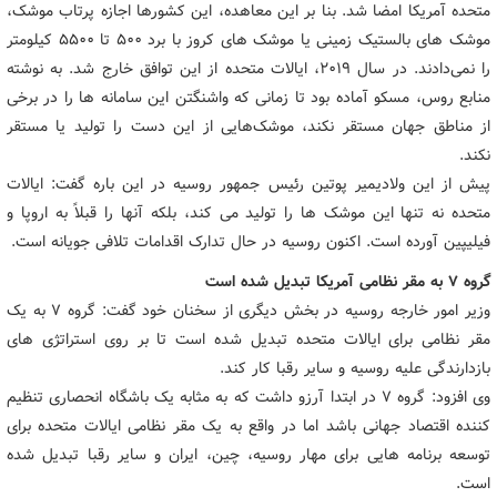
متحده آمریکا امضا شد. بنا بر این معاهده، این کشورها اجازه پرتاب موشک،
موشک های بالستیک زمینی یا موشک های کروز با برد ۵۰۰ تا ۵۵۰۰ کیلومتر
را نمی‌دادند. در سال ۲۰۱۹، ایالات متحده از این توافق خارج شد. به نوشته
منابع روس، مسکو آماده بود تا زمانی که واشنگتن این سامانه ها را در برخی
از مناطق جهان مستقر نکند، موشک‌هایی از این دست را تولید یا مستقر
نکند.
پیش از این ولادیمیر پوتین رئیس جمهور روسیه در این باره گفت: ایالات
متحده نه تنها این موشک ها را تولید می کند، بلکه آنها را قبلاً به اروپا و
فیلیپین آورده است. اکنون روسیه در حال تدارک اقدامات تلافی جویانه است.
گروه ۷ به مقر نظامی آمریکا تبدیل شده است
وزیر امور خارجه روسیه در بخش دیگری از سخنان خود گفت: گروه ۷ به یک
مقر نظامی برای ایالات متحده تبدیل شده است تا بر روی استراتژی های
بازدارندگی علیه روسیه و سایر رقبا کار کند.
وی افزود: گروه ۷ در ابتدا آرزو داشت که به مثابه یک باشگاه انحصاری تنظیم
کننده اقتصاد جهانی باشد اما در واقع به یک مقر نظامی ایالات متحده برای
توسعه برنامه هایی برای مهار روسیه، چین، ایران و سایر رقبا تبدیل شده
است.