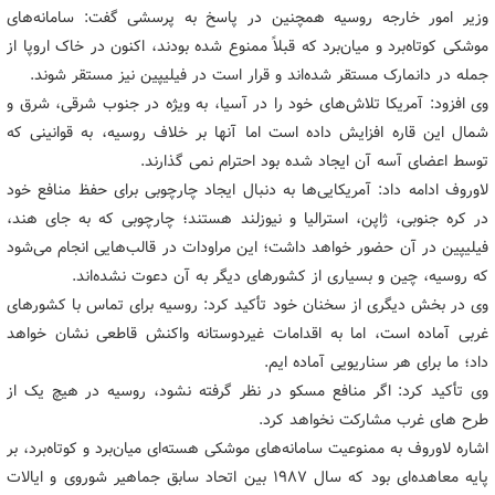
وزیر امور خارجه روسیه همچنین در پاسخ به پرسشی گفت:‌ سامانه‌های
موشکی کوتاه‌برد و میان‌برد که قبلاً ممنوع شده بودند، اکنون در خاک اروپا از
جمله در دانمارک مستقر شده‌اند و قرار است در فیلیپین نیز مستقر شوند.
وی افزود: آمریکا تلاش‌های خود را در آسیا، به ویژه در جنوب شرقی، شرق و
شمال این قاره افزایش داده است اما آنها بر خلاف روسیه، به قوانینی که
توسط اعضای آسه آن ایجاد شده بود احترام نمی گذارند.
لاوروف ادامه داد: آمریکایی‌ها به دنبال ایجاد چارچوبی برای حفظ منافع خود
در کره جنوبی، ژاپن، استرالیا و نیوزلند هستند؛ چارچوبی که به جای هند،
فیلیپین در آن حضور خواهد داشت؛ این مراودات در قالب‌هایی انجام می‌شود
که روسیه، چین و بسیاری از کشورهای دیگر به آن دعوت نشده‌اند.
وی در بخش دیگری از سخنان خود تأکید کرد: روسیه برای تماس با کشورهای
غربی آماده است، اما به اقدامات غیردوستانه واکنش قاطعی نشان خواهد
داد؛ ما برای هر سناریویی آماده ایم.
وی تأکید کرد: اگر منافع مسکو در نظر گرفته نشود، روسیه در هیچ یک از
طرح های غرب مشارکت نخواهد کرد.
اشاره لاوروف به ممنوعیت سامانه‌های موشکی هسته‌ای میان‌برد و کوتاه‌برد، بر
پایه معاهده‌ای بود که سال ۱۹۸۷ بین اتحاد سابق جماهیر شوروی و ایالات