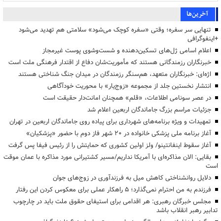
آخرین‌ها
تنهایی سر سفره؛ وقتی «سفره کوچک می‌شود» سلامتی هم تهدید می‌شود
+اینفوگرافی
اعلام اسامی ژل‌های تسکین‌دهنده و شست‌وشوی پوست غیرمجاز
خبرنگاران رزمندگانی هستند که مأموریت‌شان دفاع از اقتدار فرهنگی ملت است
اژه‌ای: خبرنگاران متعهد، هم‌سنگر رزمندگان در میدان جنگ شناختی هستند
انتشار نخستین جلد از مجموعه «زوج‌یار» با محوریت خودآگاهی
در عصر سونامی اطلاعات، «قلم» همچنان امانت‌دار حقیقت است
جزئیات مراسم بزرگ جاماندگان اربعین اعلام شد
تمهیدات و ویژه برنامه‌های شهرداری برای پیاده روی جاماندگان اربعین در تهران
آغاز برنامه ملی پزشکی خانواده در ۲۰ شهر فاز دوم با حضور «پزشکیان»
آغاز سقوط اینفانتینو/ ولز اولین کشوری که حمایتش را از رئیس فیفا پس گرفت
بقایی: الان مذاکره‌ای با آمریکا نداریم/مسیر کشتیرانی مورد مذاکره با عمان موقت
است
دلایل روانشناختی کاهش میل به فرزندآوری در زوج‌های جوان
فرزندم به من احترام نمی‌گذارد؛ ۵ راهکار عملی برای معکوس کردن این رفتار
مجلس خبرگان رهبری: هر اقدامی برای استیفای حقوق ملت باید در چارچوب
تدابیر رهبر انقلاب باشد