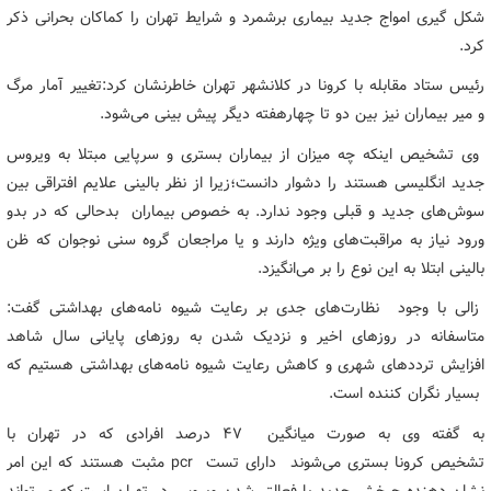
شکل گیری امواج جدید بیماری برشمرد و شرایط تهران را کماکان بحرانی ذکر
کرد.
رئیس ستاد مقابله با کرونا در کلانشهر تهران خاطرنشان کرد:تغییر آمار مرگ
و میر بیماران نیز بین دو تا چهارهفته دیگر پیش بینی می‌شود.
وی تشخیص اینکه چه میزان از بیماران بستری و سرپایی مبتلا به ویروس
جدید انگلیسی هستند را دشوار دانست؛زیرا از نظر بالینی علایم افتراقی بین
سوش‌های جدید و قبلی وجود ندارد. به خصوص بیماران بدحالی که در بدو
ورود نیاز به مراقبت‌های ویژه دارند و یا مراجعان گروه سنی نوجوان که ظن
بالینی ابتلا به این نوع را بر می‌انگیزد.
زالی با وجود نظارت‌های جدی بر رعایت شیوه نامه‌های بهداشتی گفت:
متاسفانه در روزهای اخیر و نزدیک شدن به روزهای پایانی سال شاهد
افزایش ترددهای شهری و کاهش رعایت شیوه نامه‌های بهداشتی هستیم که
بسیار نگران کننده است.
به گفته وی به صورت میانگین ۴۷ درصد افرادی که در تهران با
تشخیص کرونا بستری می‌شوند دارای تست pcr مثبت هستند که این امر
نشان دهنده چرخش جدید یا فعالتر شدن ویروس در تهران است که می‌تواند