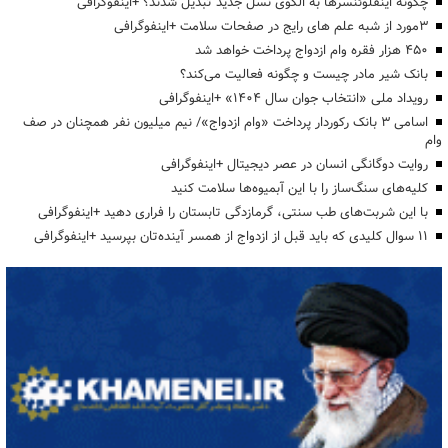
چگونه اینفلوئنسرها به الگوی نسل جدید تبدیل شدند؟ +اینفوگرافی
3مورد از شبه علم های رایج در صفحات سلامت +اینفوگرافی
۴۵۰ هزار فقره وام ازدواج پرداخت خواهد شد
بانک شیر مادر چیست و چگونه فعالیت می‌کند؟
رویداد ملی «انتخاب جوان سال ۱۴۰۴» +اینفوگرافی
اسامی ۳ بانک رکوردار پرداخت «وام ازدواج»/ نیم میلیون نفر همچنان در صف
وام
روایت دوگانگی انسان در عصر دیجیتال +اینفوگرافی
کلیه‌های سنگ‌ساز را با این آبمیوه‌ها سلامت کنید
با این شربت‌های طب سنتی، گرمازدگی تابستان را فراری دهید +اینفوگرافی
۱۱ سوال کلیدی که باید قبل از ازدواج از همسر آینده‌تان بپرسید +اینفوگرافی