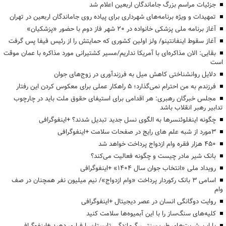
جزئیات مراسم بزرگ جاماندگان اربعین اعلام شد
تمهیدات و ویژه برنامه‌های شهرداری برای پیاده روی جاماندگان اربعین در تهران
آغاز برنامه ملی پزشکی خانواده در ۲۰ شهر فاز دوم با حضور «پزشکیان»
آغاز سقوط اینفانتینو/ ولز اولین کشوری که حمایتش را از رئیس فیفا پس گرفت
بقایی: الان مذاکره‌ای با آمریکا نداریم/مسیر کشتیرانی مورد مذاکره با عمان موقت
است
دلایل روانشناختی کاهش میل به فرزندآوری در زوج‌های جوان
فرزندم به من احترام نمی‌گذارد؛ ۵ راهکار عملی برای معکوس کردن این رفتار
مجلس خبرگان رهبری: هر اقدامی برای استیفای حقوق ملت باید در چارچوب
تدابیر رهبر انقلاب باشد
چگونه اینفلوئنسرها به الگوی نسل جدید تبدیل شدند؟ +اینفوگرافی
3مورد از شبه علم های رایج در صفحات سلامت +اینفوگرافی
۴۵۰ هزار فقره وام ازدواج پرداخت خواهد شد
بانک شیر مادر چیست و چگونه فعالیت می‌کند؟
رویداد ملی «انتخاب جوان سال ۱۴۰۴» +اینفوگرافی
اسامی ۳ بانک رکوردار پرداخت «وام ازدواج»/ نیم میلیون نفر همچنان در صف
وام
روایت دوگانگی انسان در عصر دیجیتال +اینفوگرافی
کلیه‌های سنگ‌ساز را با این آبمیوه‌ها سلامت کنید
با این شربت‌های طب سنتی، گرمازدگی تابستان را فراری دهید +اینفوگرافی