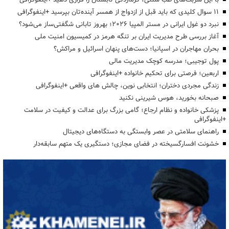
۱۱ سوال کلیدی که باید قبل از ازدواج از همسر آینده‌تان بپرسید +اینفوگرافی
نبرد دو غول ایرانی در مستر المپیا ۲۰۲۶؛ بهروز تابانی شگفتی‌ساز می‌شود؟
آغاز بررسی طرح مدیریت ایران بر تنگه هرمز در کمیسیون امنیت ملی
بحران مهاجران در اسپانیا؛ دست‌های پنهان اسرائیل و مراکش؟
پول توجیبی؛ مدرسه کوچک مدیریت مالی
اربعین؛ فرصتی برای تحکیم خانواده +اینفوگرافی
زندگی مجردی دختران؛ انتخابی نوین، چالش های واقعی +اینفوگرافی
صبحانه بخورید، هوس شیرینی نکنید
پزشکی خانواده و نظام ارجاع؛ گامی بزرگ برای عدالت و کیفیت در سلامت
+اینفوگرافی
راهنمای سلامتی در عصر وابستگی به دستگاه‌های دیجیتال
خشونت افسارگسیخته در فضای مجازی؛ دستگیری یک متهم سابقه‌دار