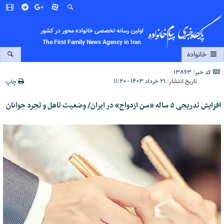
اولین رسانه تخصصی خانواده محور در کشور
The First Family News Agency in Iran
خانواده
کد خبر: 13863
تاریخ انتشار:
۲۱ خرداد ۱۴۰۳ - ۱۱:۲۰
چاپ
افزایش تدریجی ۵ ساله «سن ازدواج» در ایران/ وضعیت تاهل و تجرد جوانان