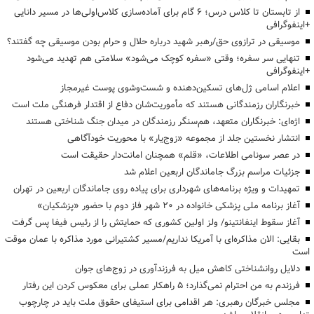
از تابستان تا کلاس درس؛ ۶ گام برای آماده‌سازی کلاس‌اولی‌ها در مسیر دانایی
+اینفوگرافی
موسیقی در ترازوی حق/رهبر شهید درباره حلال و حرام بودن موسیقی چه گفتند؟
تنهایی سر سفره؛ وقتی «سفره کوچک می‌شود» سلامتی هم تهدید می‌شود
+اینفوگرافی
اعلام اسامی ژل‌های تسکین‌دهنده و شست‌وشوی پوست غیرمجاز
خبرنگاران رزمندگانی هستند که مأموریت‌شان دفاع از اقتدار فرهنگی ملت است
اژه‌ای: خبرنگاران متعهد، هم‌سنگر رزمندگان در میدان جنگ شناختی هستند
انتشار نخستین جلد از مجموعه «زوج‌یار» با محوریت خودآگاهی
در عصر سونامی اطلاعات، «قلم» همچنان امانت‌دار حقیقت است
جزئیات مراسم بزرگ جاماندگان اربعین اعلام شد
تمهیدات و ویژه برنامه‌های شهرداری برای پیاده روی جاماندگان اربعین در تهران
آغاز برنامه ملی پزشکی خانواده در ۲۰ شهر فاز دوم با حضور «پزشکیان»
آغاز سقوط اینفانتینو/ ولز اولین کشوری که حمایتش را از رئیس فیفا پس گرفت
بقایی: الان مذاکره‌ای با آمریکا نداریم/مسیر کشتیرانی مورد مذاکره با عمان موقت
است
دلایل روانشناختی کاهش میل به فرزندآوری در زوج‌های جوان
فرزندم به من احترام نمی‌گذارد؛ ۵ راهکار عملی برای معکوس کردن این رفتار
مجلس خبرگان رهبری: هر اقدامی برای استیفای حقوق ملت باید در چارچوب