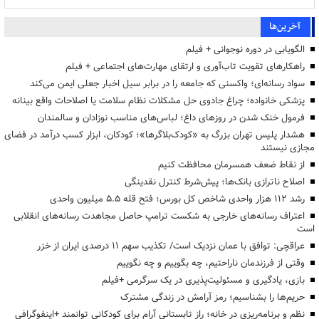
آخرین‌ها
الگویابی در دوره نوجوانی + فیلم
راهکارهای تقویت تاب‌آوری و ارتقای مهارت‌های اجتماعی + فیلم
سواد رسانه‌ای؛ واکسنی که جامعه را در برابر سیل اخبار جعلی ایمن می‌کند
پزشکی خانواده؛ چراغ جادوی حل مشکلات نظام سلامت یا اصلاحات واقع بینانه
فرمول خنک شدن در روزهای داغ؛ لباس‌های مناسب نوزادان و سالمندان
هشدار پلیس تهران بزرگ به «کودک‌بلاگرها»؛ کودکان، ابزار کسب درآمد در فضای
مجازی نیستند
از نقاط ضعف همسرمان محافظت کنیم
اصلاح ناترازی بانک‌ها؛ پیش‌شرط کنترل نقدینگی
رشد ۱۱۲ هزار واحدی شاخص کل بورس؛ فتح قله ۵.۵ میلیون واحدی
اعتراف رسانه‌های خارجی به شکست ترامپ حاصل مجاهدت رسانه‌های انقلابی
است
عراقچی: توافق با عمان نزدیک است/ تکذیب سهم ۱۱ درصدی ایران از خزر
وقتی از فرزندمان ناراحتیم، چه بگوییم و چه نگوییم
بازی، یادگیری و مسئولیت‌پذیری در یک سرگرمی +فیلم
حریم‌ها را بشناسیم؛ رمز آرامش در زندگی مشترک
نظم و برنامه‌ریزی در خانه؛ راز تابستانی آرام برای کودکانی توانمند +اینفوگرافی