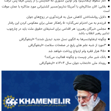
آغاز سقوط اینفانتینو/ ولز اولین کشوری که حمایتش را از رئیس فیفا پس گرفت
بقایی: الان مذاکره‌ای با آمریکا نداریم/مسیر کشتیرانی مورد مذاکره با عمان موقت
است
دلایل روانشناختی کاهش میل به فرزندآوری در زوج‌های جوان
فرزندم به من احترام نمی‌گذارد؛ ۵ راهکار عملی برای معکوس کردن این رفتار
مجلس خبرگان رهبری: هر اقدامی برای استیفای حقوق ملت باید در چارچوب
تدابیر رهبر انقلاب باشد
چگونه اینفلوئنسرها به الگوی نسل جدید تبدیل شدند؟ +اینفوگرافی
3مورد از شبه علم های رایج در صفحات سلامت +اینفوگرافی
۴۵۰ هزار فقره وام ازدواج پرداخت خواهد شد
بانک شیر مادر چیست و چگونه فعالیت می‌کند؟
رویداد ملی «انتخاب جوان سال ۱۴۰۴» +اینفوگرافی