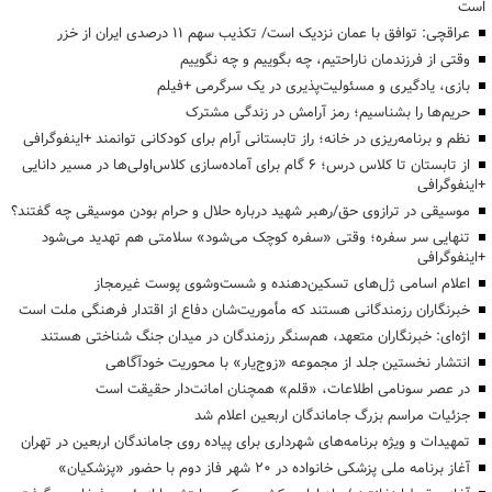
است
عراقچی: توافق با عمان نزدیک است/ تکذیب سهم ۱۱ درصدی ایران از خزر
وقتی از فرزندمان ناراحتیم، چه بگوییم و چه نگوییم
بازی، یادگیری و مسئولیت‌پذیری در یک سرگرمی +فیلم
حریم‌ها را بشناسیم؛ رمز آرامش در زندگی مشترک
نظم و برنامه‌ریزی در خانه؛ راز تابستانی آرام برای کودکانی توانمند +اینفوگرافی
از تابستان تا کلاس درس؛ ۶ گام برای آماده‌سازی کلاس‌اولی‌ها در مسیر دانایی
+اینفوگرافی
موسیقی در ترازوی حق/رهبر شهید درباره حلال و حرام بودن موسیقی چه گفتند؟
تنهایی سر سفره؛ وقتی «سفره کوچک می‌شود» سلامتی هم تهدید می‌شود
+اینفوگرافی
اعلام اسامی ژل‌های تسکین‌دهنده و شست‌وشوی پوست غیرمجاز
خبرنگاران رزمندگانی هستند که مأموریت‌شان دفاع از اقتدار فرهنگی ملت است
اژه‌ای: خبرنگاران متعهد، هم‌سنگر رزمندگان در میدان جنگ شناختی هستند
انتشار نخستین جلد از مجموعه «زوج‌یار» با محوریت خودآگاهی
در عصر سونامی اطلاعات، «قلم» همچنان امانت‌دار حقیقت است
جزئیات مراسم بزرگ جاماندگان اربعین اعلام شد
تمهیدات و ویژه برنامه‌های شهرداری برای پیاده روی جاماندگان اربعین در تهران
آغاز برنامه ملی پزشکی خانواده در ۲۰ شهر فاز دوم با حضور «پزشکیان»