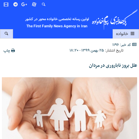
اولین رسانه تخصصی خانواده محور در کشور
The First Family News Agency in Iran
خانواده
کد خبر: 1196
تاریخ انتشار:
۲۵ بهمن ۱۳۹۹ - ۱۸:۲۰
چاپ
علل بروز ناباروری در مردان