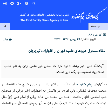
اولین رسانه تخصصی خانواده محور در کشور
The First Family News Agency in Iran
جامعه
کد خبر: 1188
تاریخ انتشار:
۲۵ بهمن ۱۳۹۹ - ۱۱:۳۶
چاپ
انتقاد مسئول حوزه‌های علمیه تهران از اظهارات تبریزیان
آیت‌الله علی اکبر رشاد تاکید کرد که سخن غیر علمی زدن به نام «طب
اسلامی» تضعیف جایگاه دین است.
به گزارش
پیام خانواده
آیت الله علی اکبر رشاد در درس خارج فقه القضاء در
مبحث «وظاف قضائی، ولی امر»، در واکنش به اظهارات اخیر برخی از مدعیان
طب اسلامی اظهار داشت: احمد بن محمد بن خالد بَرقی از امام علی (ع) نقل
کرده که حضرت فرموده اند: «یجبُ علی الإمام أن یحبِسَ الفساقَ مِن العلماء