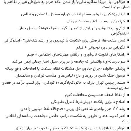
عراقچی: با آمریکا مذاکره نداریم/باز شدن تنگه هرمز به شرایطی غیر از تفاهم با
عمان مرتبط است
دیدار پزشکیان با رهبر معظم انقلاب درباره مسائل اقتصادی و نظامی
کم‌تحرکی، بمب ساعتی سلامت جوانان
از کی‌پاپ تا یوتیوبر؛ روایتی از تغییر الگوی مصرف فرهنگی نسل جوان
+اینفوگرافی
نسل صفحه‌ها؛ فرصتی برای خلاقیت یا تهدیدی برای رشد شناختی؟ +اینفوگرافی
الگویابی در دوره نوجوانی + فیلم
راهکارهای تقویت تاب‌آوری و ارتقای مهارت‌های اجتماعی + فیلم
سواد رسانه‌ای؛ واکسنی که جامعه را در برابر سیل اخبار جعلی ایمن می‌کند
پزشکی خانواده؛ چراغ جادوی حل مشکلات نظام سلامت یا اصلاحات واقع بینانه
فرمول خنک شدن در روزهای داغ؛ لباس‌های مناسب نوزادان و سالمندان
هشدار پلیس تهران بزرگ به «کودک‌بلاگرها»؛ کودکان، ابزار کسب درآمد در فضای
مجازی نیستند
از نقاط ضعف همسرمان محافظت کنیم
اصلاح ناترازی بانک‌ها؛ پیش‌شرط کنترل نقدینگی
رشد ۱۱۲ هزار واحدی شاخص کل بورس؛ فتح قله ۵.۵ میلیون واحدی
اعتراف رسانه‌های خارجی به شکست ترامپ حاصل مجاهدت رسانه‌های انقلابی
است
عراقچی: توافق با عمان نزدیک است/ تکذیب سهم ۱۱ درصدی ایران از خزر