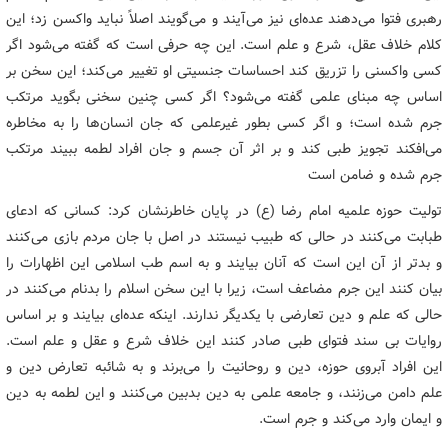
رهبری فتوا می‌دهند عده‌ای نیز می‌آیند و می‌گویند اصلاً نباید واکسن زد؛ این
کلام خلاف عقل، شرع و علم است. این چه حرفی است که گفته می‌شود اگر
کسی واکسنی را تزریق کند احساسات جنسیتی او تغییر می‌کند؛ این سخن بر
اساس چه مبنای علمی گفته می‌شود؟ اگر کسی چنین سخنی بگوید مرتکب
جرم شده است؛ و اگر کسی بطور غیرعلمی که جان انسان‌ها را به مخاطره
می‌افکند تجویز طبی کند و بر اثر آن جسم و جان افراد لطمه ببیند مرتکب
جرم شده و ضامن است
تولیت حوزه علمیه امام رضا (ع) در پایان خاطرنشان کرد: کسانی که ادعای
طبابت می‌کنند در حالی که طبیب نیستند در اصل با جان مردم بازی می‌کنند
و بدتر از آن این است که آنان بیایند و به اسم طب اسلامی این اظهارات را
بیان کنند این جرم مضاعف است، زیرا با این سخن اسلام را بدنام می‌کنند در
حالی که علم و دین تعارضی با یکدیگر ندارند. اینکه عده‌ای بیایند و بر اساس
روایات بی سند فتوای طبی صادر کنند این خلاف شرع و عقل و علم است.
این افراد آبروی حوزه، دین و روحانیت را می‌برند و به شائبه تعارض دین و
علم دامن می‌زنند، و جامعه علمی به دین بدبین می‌کنند و این لطمه به دین
و ایمان وارد می‌کند و جرم است.