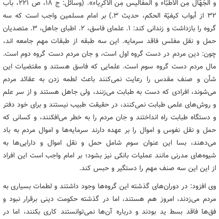
و الجُهّال مِن الأطبّاء و المفالیس مِن الأکرِیاء». (وسائل: ج ۱۸، ص ۲۲۱، باب
۳۲ از أبواب کیفیّة الحکم، حدیث ۳.) بر امام مسلمین واجب است که سه
گروه را بازداشت و زندانی کند: ۱. علمای فاسق، ۲. اطبای جاهل، ۳. متصدیان
حمل و نقل مفلس فاقد سرمایه. این سه طبقه از طبقات مهم جامعه اند،
چون: دین مردم در دست گروه اول است، و جان مردم دست گروه دوم است.
مال مردم دست گروه سوم است. علمایی که فاسق هستند و مقتضیات این
شأن و صنف مقدس را رعایت نمی‌کنند باعث لطمه زدن به عقائد مردم
می‌شوند، افرادی که دست به طبابت می‌زنند، ولی جاهل هستند و از سر علم
و روش‌های علمی طبابت نمی‌کنند، در حقیقت طبیب نیستند و برای خود دفتر
و دستگاه طبابت راه انداختند و جان مردم را به خطر می‌افکنند، و کسانی که
حمل و نقل نفوس و اموال را بر عهده دارند سرمایه‌ها و اموال مردم به باد
می‌دهند، بسا این عنوان سوم شامل حمل و نقل اموال و دارایی‌ها به
شیوه‌های مدرنی مانند عملیات بانکی نیز بشود؛ بر امام واجب است این افراد
از این این سه صنف مهم را دستگیر و حبس کند.
وی افزود: در دوران‌های گذشته این گروه‌ها وجود داشتند و لطمات بسیاری به
مردم می‌زدند، امروز هم هستند، اما در گذشته حکومت دینی برقرار نبود و
فق‌ها فاقد بسط ید بودند و درباره آن‌ها نمی‌توانستند کاری بکنند، اما در