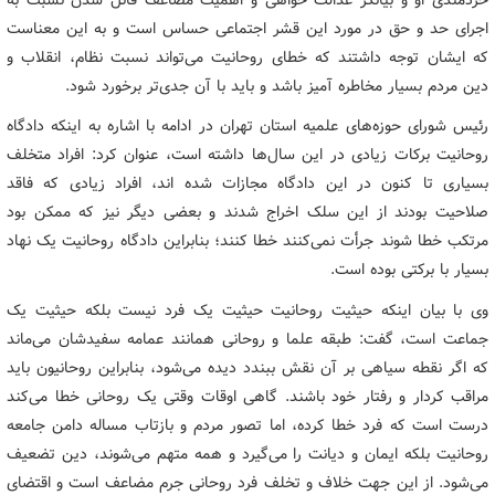
اجرای حد و حق در مورد این قشر اجتماعی حساس است و به این معناست
که ایشان توجه داشتند که خطای روحانیت می‌تواند نسبت نظام، انقلاب و
دین مردم بسیار مخاطره آمیز باشد و باید با آن جدی‌تر برخورد شود.
رئیس شورای حوزه‌های علمیه استان تهران در ادامه با اشاره به اینکه دادگاه
روحانیت برکات زیادی در این سال‌ها داشته است، عنوان کرد: افراد متخلف
بسیاری تا کنون در این دادگاه مجازات شده اند، افراد زیادی که فاقد
صلاحیت بودند از این سلک اخراج شدند و بعضی دیگر نیز که ممکن بود
مرتکب خطا شوند جرأت نمی‌کنند خطا کنند؛ بنابراین دادگاه روحانیت یک نهاد
بسیار با برکتی بوده است.
وی با بیان اینکه حیثیت روحانیت حیثیت یک فرد نیست بلکه حیثیت یک
جماعت است، گفت: طبقه علما و روحانی همانند عمامه سفیدشان می‌ماند
که اگر نقطه سیاهی بر آن نقش ببندد دیده می‌شود، بنابراین روحانیون باید
مراقب کردار و رفتار خود باشند. گاهی اوقات وقتی یک روحانی خطا می‌کند
درست است که فرد خطا کرده، اما تصور مردم و بازتاب مساله دامن جامعه
روحانیت بلکه ایمان و دیانت را می‌گیرد و همه متهم می‌شوند، دین تضعیف
می‌شود. از این جهت خلاف و تخلف فرد روحانی جرم مضاعف است و اقتضای