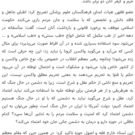
جرم و کیفر آنان دو برابر باشد.
عضو فقهی هیات امنای فرهنگستان علوم پزشکی تصریح کرد: اطبای جاهل و
فاقد دانش و تخصص که با سلامت و جان مردم بازی می‌کنند حکومت
اسلامی موظف به برخورد قانونی و بازداشت آنان است، گفت: متأسفانه در
دهه اخیر از طب مکمل که شامل انواع «طب سنتی» و «طب اسلامی» و ...
می‌شود سوء استفاده بسیاری شده و در آن افراط صورت می‌پذیرد؛ برای مثال
کسی که می‌آید و می‌گوید واکسن کرونا را نباید زد؛ این چه حرفی است که
زده می‌شود! چنانچه رهبر معظم انقلاب در خصوص یک نوع خاص واکسن و
از کشور خاص وارد می‌شود و مشکوک است و احتمال توطئه در آن می‌رود
حکم یا فتوا به تحریم می‌دهند به معنی تحریم مطلق واکسن نیست، این
تحریم و منع ناشی از حکم عقل و شرع است، زیرا به دشمن در حال جنگ که
به هرطریقی و از هر فرصتی برای توطئه علیه ما استفاده می‌کند نباید اعتماد
کرد، عقل و شرع می‌گوید نباید به دشمنی که با او در حال جنگ هستیم
اعتماد کنیم؛ دولت آمریکا با ایران در حال جنگ است چطور می‌توان به این
دشمن اعتماد کرد که امنیت و سلامت مردم را به تدابیر آن‌ها سپرد؟ کدام
عاقلی در حوزه دارو و درمان به دشمن جانی جان خود اعتماد می‌کند؟
این استاد خارج فقه و اصول حوزه تاکید کرد: در همین حین که مقام معظم