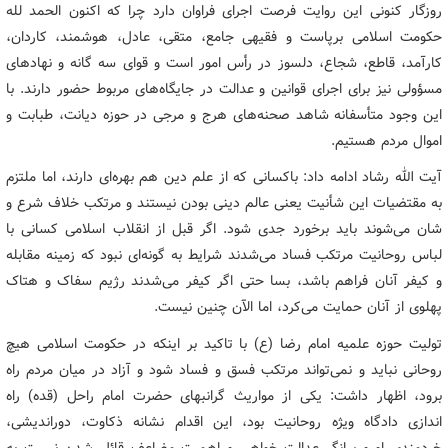
روزگار کنونی این روایت فرصت اجرای فراوان دارد چرا که اکنون الحمد لله
حکومت اسلامی برپاست و فقیهی جامع، متقی، عادل، هوشمند، کاردان،
کارآمد، قاطع، شجاع، دلسوز در رأس امور است و قوای سه گانه و نهادهای
مسؤولی نیز برای اجرای قوانین و عدالت در جایگاه‌های مربوط حضور دارند. با
این وجود متأسفانه شاهد صحنه‌های هرج و مرجی در حوزه دیانت، طبابت و
اموال مردم هستیم.
آیت الله رشاد ادامه داد: باکسانی که از علم دین هم بهره‌ای دارند، اما ملتزم
به مقتضیات این شأنیت یعنی عالم دینی بودن نیستند و مرتکب خلاف شرع و
شان می‌شوند باید برخورد جدی شود. اگر قبل از انقلاب اسلامی کسانی با
لباس روحانیت مرتکب فساد می‌شدند شرایط به گونه‌ای نبود که زمینه مقابله
و کیفر آنان فراهم باشد، بسا حتی اگر کیفر می‌شدند رژیم سفاک و هتاک
پهلوی از آنان حمایت می‌کرد، اما الآن چنین نیست.
تولیت حوزه علمیه امام رضا (ع) با تاکید بر اینکه در حکومت اسلامی هیچ
روحانی نباید و نمی‌تواند مرتکب فسق و فساد شود و آزاد در میان مردم راه
برود، اظهار داشت: یکی از مواریث گرانبهای حضرت امام راحل (قده) راه
اندازی دادگاه ویژه روحانیت بود، این اقدام نشانه ذکاوت، دوراندیشی،
خردمندی او و بیانگر عدالت خواهی و اهمیت مضاعف قائل شدن نسبت به