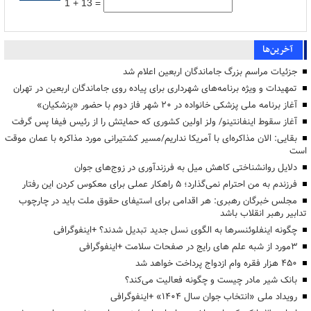
1 + 13 =
آخرین‌ها
جزئیات مراسم بزرگ جاماندگان اربعین اعلام شد
تمهیدات و ویژه برنامه‌های شهرداری برای پیاده روی جاماندگان اربعین در تهران
آغاز برنامه ملی پزشکی خانواده در ۲۰ شهر فاز دوم با حضور «پزشکیان»
آغاز سقوط اینفانتینو/ ولز اولین کشوری که حمایتش را از رئیس فیفا پس گرفت
بقایی: الان مذاکره‌ای با آمریکا نداریم/مسیر کشتیرانی مورد مذاکره با عمان موقت
است
دلایل روانشناختی کاهش میل به فرزندآوری در زوج‌های جوان
فرزندم به من احترام نمی‌گذارد؛ ۵ راهکار عملی برای معکوس کردن این رفتار
مجلس خبرگان رهبری: هر اقدامی برای استیفای حقوق ملت باید در چارچوب
تدابیر رهبر انقلاب باشد
چگونه اینفلوئنسرها به الگوی نسل جدید تبدیل شدند؟ +اینفوگرافی
3مورد از شبه علم های رایج در صفحات سلامت +اینفوگرافی
۴۵۰ هزار فقره وام ازدواج پرداخت خواهد شد
بانک شیر مادر چیست و چگونه فعالیت می‌کند؟
رویداد ملی «انتخاب جوان سال ۱۴۰۴» +اینفوگرافی