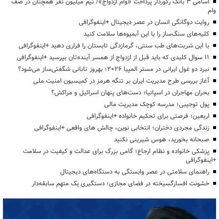
اسامی ۳ بانک رکوردار پرداخت «وام ازدواج»/ نیم میلیون نفر همچنان در صف
وام
روایت دوگانگی انسان در عصر دیجیتال +اینفوگرافی
کلیه‌های سنگ‌ساز را با این آبمیوه‌ها سلامت کنید
با این شربت‌های طب سنتی، گرمازدگی تابستان را فراری دهید +اینفوگرافی
۱۱ سوال کلیدی که باید قبل از ازدواج از همسر آینده‌تان بپرسید +اینفوگرافی
نبرد دو غول ایرانی در مستر المپیا ۲۰۲۶؛ بهروز تابانی شگفتی‌ساز می‌شود؟
آغاز بررسی طرح مدیریت ایران بر تنگه هرمز در کمیسیون امنیت ملی
بحران مهاجران در اسپانیا؛ دست‌های پنهان اسرائیل و مراکش؟
پول توجیبی؛ مدرسه کوچک مدیریت مالی
اربعین؛ فرصتی برای تحکیم خانواده +اینفوگرافی
زندگی مجردی دختران؛ انتخابی نوین، چالش های واقعی +اینفوگرافی
صبحانه بخورید، هوس شیرینی نکنید
پزشکی خانواده و نظام ارجاع؛ گامی بزرگ برای عدالت و کیفیت در سلامت
+اینفوگرافی
راهنمای سلامتی در عصر وابستگی به دستگاه‌های دیجیتال
خشونت افسارگسیخته در فضای مجازی؛ دستگیری یک متهم سابقه‌دار