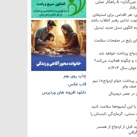
فرزندم به من احترام نمی‌گذارد؛ ۵ راهکار عملی
فتار
 هر اقدامی برای استیفای
ب تدابیر رهبر انقلاب باشد
به الگوی نسل جدید تبدیل
های رایج در صفحات سلامت
 و چگونه فعالیت می‌کند؟
رویداد ملی «انتخاب جوان سال ۱۴۰۴»
چاپ روی بوم
کوردار پرداخت «وام ازدواج»/ نیم
قاب عکس
 صف وام
دانلود افزونه های وردپرس
 در عصر دیجیتال
با این آبمیوه‌ها سلامت کنید
سنتی، گرمازدگی تابستان را
ید قبل از ازدواج از همسر
گرافی