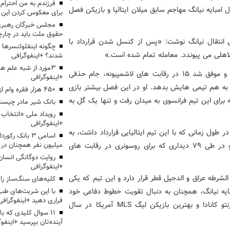
ل امبایه نیانگ مهاجم سابق میلان ایتالیا و بازیکن فصل
برای معکوس کردن این ر
مجلس خبرگان رهبری:
حقوق ملت باید در چارچو
وص انتقال نیانگ نوشت: «پس از کنسل شدن قرارداد با
چگونه اینفلوئنسرها 
الاهلی می پیوندد. معامله تمام شده است.»
شدند؟ +اینفوگرافی
3مورد از شبه علم 
نیانگ در فصل گذشته در ۳۶ دیدار برای رن به میدان رفت و موفق شد ۱۵ در رقابت های لاشمپیونه، جام حذفی
+اینفوگرافی
ای این تیم گلزنی کند و ۲ پاس گل نیز به هم تیمی هایش بدهد. او در این فصل بیشتر بازی
۴۵۰ هزار فقره وام ازدواج پرداخت خواهد شد
لیل آسیب دیدگی از دست داد و تنها در ۵۲۰ دقیقه برای این تیم فرانسوی به میدان رفت و تنها یک گل به
بانک شیر مادر چیست
+اینفوگرافی
وست ولی در طول زمانی که با این تیم ایتالیایی قرارداد داشت، به
اسامی ۳ بانک ر
تیم های مونتپولیه، جنوا، واتفورد و تورینو قرض داده شد و در طی ۷۹ دیداری که برای روسونری در رقابت های
میلیون نفر همچنان در
روایت دوگانگی انسان
+اینفوگرافی
استقلال، الشرطه عراق و الدحیل قطر قرار دارد و این تیم که یکی
کلیه‌های سنگ‌ساز را 
یه نیانگ، همچنان به دنبال تقویت خطوط دفاعی خود
با این شربت‌های طب 
فراری دهید +اینفوگرافی
است و آنها هنوز از جذب آلخاندرو پوزوئلو بازیکن تیم تورنتو کانادا و بهترین بازیکن لیگ MLS آمریکا در سال
۱۱ سوال کلیدی که با
آینده‌تان بپرسید +اینفو