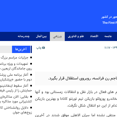
حور در کشور
The First 
جامعه
اقتصاد
علم و فناوری
ورزشی
بین‌الملل
چندرسانه
چاپ
آخرین‌ها
جزئیات مراسم بزرگ ج
تمهیدات و ویژه برنام
روی جاماندگان اربعین د
هاجم رن فرانسه، روبروی استقلال قرار بگیرد.
دوم با حضور «پزشکیان
آغاز سقوط اینفانتینو
حمایتش را از رئیس فی
 های فعال در بازار نقل و انتقالات زمستانی بود و آنها
بقایی: الان مذاکره‌ای
درو پوزوئلو بازیکن تیم تورنتو کانادا و بهترین بازیکن
کشتیرانی مورد مذاکره 
دلایل روانشناختی کا
زوج‌های جوان
مل منتفی نشده اما سران الاهلی موفق شدند در آخرین