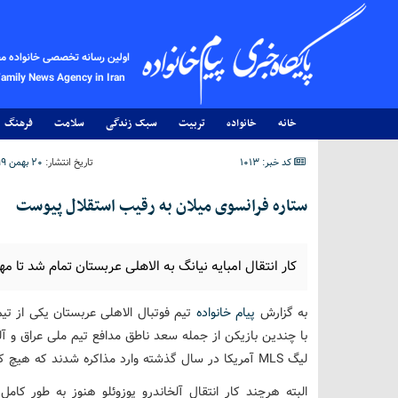
اولین رسانه تخصصی خانواده م
Family News Agency in Iran
خانه
خانواده
تربیت
سبک زندگی
سلامت
فرهنگ
کد خبر: 1013
تاریخ انتشار:
۲۰ بهمن ۱۳۹۹ - ۱۱:۱۷
ستاره فرانسوی میلان به رقیب استقلال پیوست
کار انتقال امبایه نیانگ به الاهلی عربستان تمام شد تا م
به گزارش
پیام خانواده
تیم فوتبال الاهلی عربستان یکی از تیم
با چندین بازیکن از جمله سعد ناطق مدافع تیم ملی عراق و آلخان
لیگ MLS آمریکا در سال گذشته وارد مذاکره شدند که هیچ کدام از این دو انتقال شکل نگرفت.
البته هرچند کار انتقال آلخاندرو پوزوئلو هنوز به طور کا