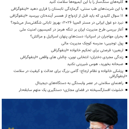
کلیه‌های سنگ‌ساز را با این آبمیوه‌ها سلامت کنید
با این شربت‌های طب سنتی، گرمازدگی تابستان را فراری دهید +اینفوگرافی
۱۱ سوال کلیدی که باید قبل از ازدواج از همسر آینده‌تان بپرسید +اینفوگرافی
نبرد دو غول ایرانی در مستر المپیا ۲۰۲۶؛ بهروز تابانی شگفتی‌ساز می‌شود؟
آغاز بررسی طرح مدیریت ایران بر تنگه هرمز در کمیسیون امنیت ملی
بحران مهاجران در اسپانیا؛ دست‌های پنهان اسرائیل و مراکش؟
پول توجیبی؛ مدرسه کوچک مدیریت مالی
اربعین؛ فرصتی برای تحکیم خانواده +اینفوگرافی
زندگی مجردی دختران؛ انتخابی نوین، چالش های واقعی +اینفوگرافی
صبحانه بخورید، هوس شیرینی نکنید
پزشکی خانواده و نظام ارجاع؛ گامی بزرگ برای عدالت و کیفیت در سلامت
+اینفوگرافی
راهنمای سلامتی در عصر وابستگی به دستگاه‌های دیجیتال
خشونت افسارگسیخته در فضای مجازی؛ دستگیری یک متهم سابقه‌دار