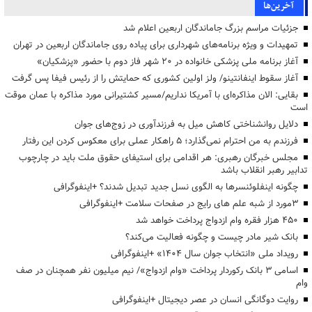
آخرین‌ها
جزئیات مراسم بزرگ جاماندگان اربعین اعلام شد
تمهیدات و ویژه برنامه‌های شهرداری برای پیاده روی جاماندگان اربعین در تهران
آغاز برنامه ملی پزشکی خانواده در ۲۰ شهر فاز دوم با حضور «پزشکیان»
آغاز سقوط اینفانتینو/ ولز اولین کشوری که حمایتش را از رئیس فیفا پس گرفت
بقایی: الان مذاکره‌ای با آمریکا نداریم/مسیر کشتیرانی مورد مذاکره با عمان موقت
است
دلایل روانشناختی کاهش میل به فرزندآوری در زوج‌های جوان
فرزندم به من احترام نمی‌گذارد؛ ۵ راهکار عملی برای معکوس کردن این رفتار
مجلس خبرگان رهبری: هر اقدامی برای استیفای حقوق ملت باید در چارچوب
تدابیر رهبر انقلاب باشد
چگونه اینفلوئنسرها به الگوی نسل جدید تبدیل شدند؟ +اینفوگرافی
3مورد از شبه علم های رایج در صفحات سلامت +اینفوگرافی
۴۵۰ هزار فقره وام ازدواج پرداخت خواهد شد
بانک شیر مادر چیست و چگونه فعالیت می‌کند؟
رویداد ملی «انتخاب جوان سال ۱۴۰۴» +اینفوگرافی
اسامی ۳ بانک رکوردار پرداخت «وام ازدواج»/ نیم میلیون نفر همچنان در صف
وام
روایت دوگانگی انسان در عصر دیجیتال +اینفوگرافی