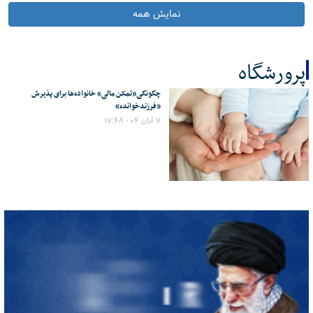
نمایش همه
پرورشگاه
چگونگی«تمکن مالی» خانواده‌ها برای پذیرش
کل اخبار:1
«فرزندخوانده»
۷ آبان ۰۴ - ۱۷:۴۸