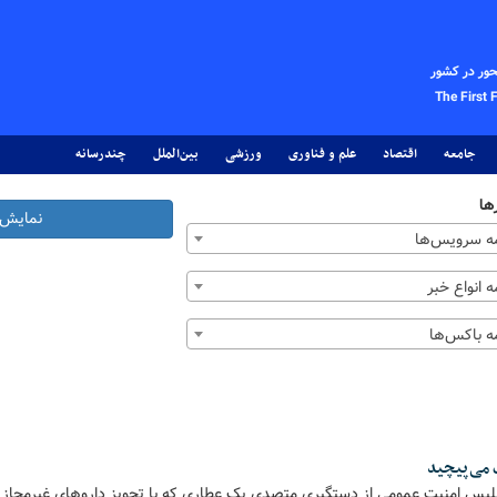
حور در کشور
The First 
جامعه
اقتصاد
علم و فناوری
ورزشی
بین‌الملل
چندرسانه
ها
نمایش 
 سرویس‌ها
 انواع خبر
 باکس‌ها
 می‌پیچید
لیس امنیت عمومی از دستگیری متصدی یک عطاری که با تجویز داروهای غیرمجاز