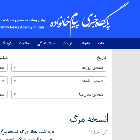
اولین رسانه تخصصی خانواده م
Family News Agency in Iran
خانه
خانواده
تربیت
سبک زندگی
سلامت
فرهنگ
تاریخ
فیلتر
همه‌ی روزها
همه
همه‌ی ماه‌ها
همه
همه‌ی سال‌ها
همه
نسخه مرگ
بازداشت عطاری که نسخه مرگ
کل اخبار:1
معاون نظارت بر اماکن عمومی پ