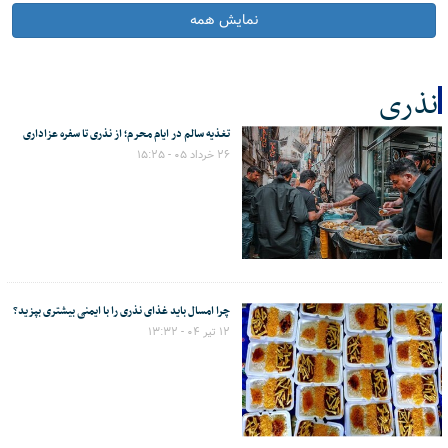
نمایش همه
نذری
تغذیه سالم در ایام محرم؛ از نذری تا سفره عزاداری
کل اخبار:6
۲۶ خرداد ۰۵ - ۱۵:۲۵
چرا امسال باید غذای نذری را با ایمنی بیشتری بپزید؟
۱۲ تیر ۰۴ - ۱۳:۳۲