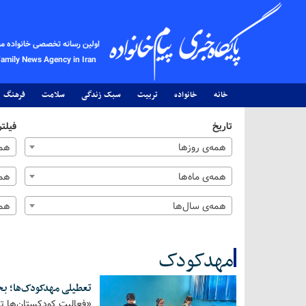
اولین رسانه تخصصی خانواده م
Family News Agency in Iran
خانه
خانواده
تربیت
سبک زندگی
سلامت
فرهنگ
تاریخ
فیلتر
همه‌ی روزها
همه
همه‌ی ماه‌ها
همه
همه‌ی سال‌ها
همه
مهدکودک‌
تعطیلی مهدکودک‌ها؛ بح
کل اخبار:11
«فعالیت کودکستان‌ها تا