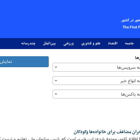
حور در کشور
The First 
جامعه
اقتصاد
علم و فناوری
ورزشی
بین‌الملل
چندرسانه
ها
نمایش 
 سرویس‌ها
 انواع خبر
 باکس‌ها
ران مضاعف برای خانواده‌ها وکودکان
 اطلاع ثانوی ممنوع شد»؛ این خبری است که رئیس سازمان ملی تعلیم و تربیت کو