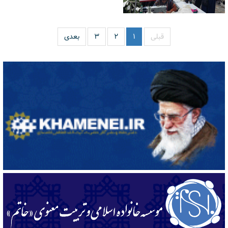
قبلی
۱
۲
۳
بعدی