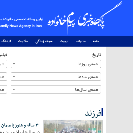
اولین رسانه تخصصی خانواده م
Family News Agency in Iran
خانه
خانواده
تربیت
سبک زندگی
سلامت
فرهنگ
تاریخ
فیلتر
همه‌ی روزها
همه
همه‌ی ماه‌ها
همه
همه‌ی سال‌ها
همه
فرزند
۳۰ ساله و هنوز با مامان زندگی می‌کند/ پدیده فرزندان بزرگسال در خانه والدین
کل اخبار:14
در سال‌های اخیر، پدیده 