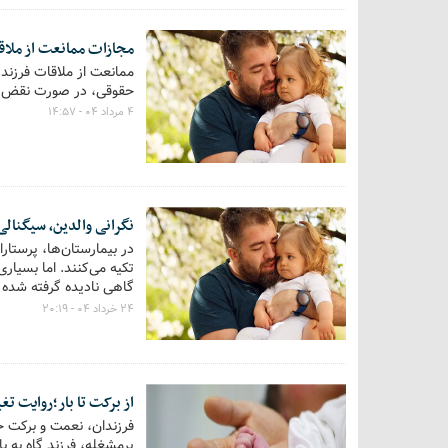
مجازات ممانعت از ملاق
ممانعت از ملاقات فرزند 
حقوقی، در صورت نقض رأی 
۴ مرداد ۰۴ - ۱۴:۵۷
نگرانی والدین، سیگنالی 
در بیمارستان‌ها، پرست
تکیه می‌کنند. اما بسیا
گاهی نادیده گرفته شده
نگرانی‌های والدین در 
۲۴ خرداد ۰۴ - ۲۰:۱۹
از برکت تا بار؛روایت تغی
فرزندان، نعمت و برکت خا
پرمشغله، فرزند گاه به ب