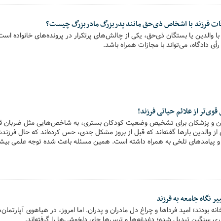
ات فرزند با اشخاص ذی‌حق مانند پدربزرگ مادربزرگ چیست؟
با والدین یا بستگان ذی‌حق، یکی از چالش‌های پرتکرار در پرونده‌های خانواده اس
دادگاه، می‌تواند با مجازات‌ همراه باشد.
قوی‌تر از علائم حیاتی فرزند!
اران و پزشکان برای تشخیص وضعیت کودکان بستری، به شاخص‌هایی مثل ضربان 
ری از والدین بارها گفته‌اند که قبل از بروز مشکل جدی، حس کرده‌اند که حال ف
 و پیامدهای تلخی به همراه داشته است. همین مسئله باعث شده توجه علمی بی
شناسایی زودهنگام وخامت حال کودکان معطوف شود.
یر نگاه جامعه به فرزند
نه بودند؛ امید فرداها و چراغ دل مادران و پدران. اما امروز، در هیاهوی آپارتما
اری سنگین تبدیل شده؛ دغدغه‌ها و ترس‌ها جای دلخوشی‌ها را گرفته‌اند.