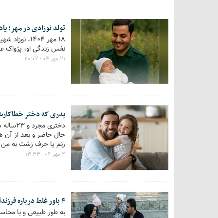
تولد نوزادی در مهر؛ یادگار
18 مهر 1404،
نفس زندگی او، پژواک عش
۲۱ مهر ۰۴ - ۲۰:۰۲
پدری که دختر خطاکارش
دختری م
حال حاضر و بعد از آن ه
زنم یا حرف زشت به من م
۲ مهر ۰۴ - ۱۳:۳۳
۴ باور غلط درباره فرزندآوری!