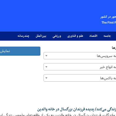
حور در کشور
The First 
جامعه
اقتصاد
علم و فناوری
ورزشی
بین‌الملل
چندرسانه
ها
نمایش 
 سرویس‌ها
 انواع خبر
 باکس‌ها
ماندگاری فرزندان بزرگسال در خانه والدین به یکی از واقعیتهای ملموس زندگی ای