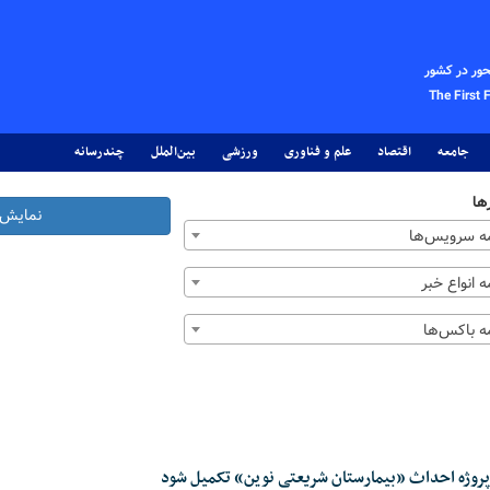
حور در کشور
The First 
جامعه
اقتصاد
علم و فناوری
ورزشی
بین‌الملل
چندرسانه
ها
نمایش 
 سرویس‌ها
 انواع خبر
 باکس‌ها
روژه احداث «بیمارستان شریعتی نوین» تکمیل شود