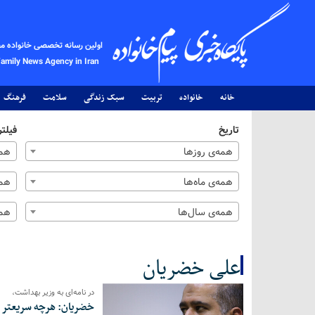
اولین رسانه تخصصی خانواده م
Family News Agency in Iran
خانه
خانواده
تربیت
سبک زندگی
سلامت
فرهنگ
تاریخ
فیلتر
همه‌ی روزها
همه
همه‌ی ماه‌ها
همه
همه‌ی سال‌ها
همه
علی خضریان
در نامه‌ای به وزیر بهداشت،
کل اخبار:10
خضریان: هرچه سریعتر پ