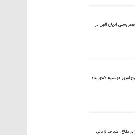
مزیستی ادیان الهی در
مراسم بزرگداشت روز آتش‌نشان با حضور مسعود پزشکیان رئیس جمهور و علیرضا زاکانی شهردار تهران صبح امروز دوشنبه ۷مهر ماه
صیرزاده وزیر دفاع، علیرضا زاکانی