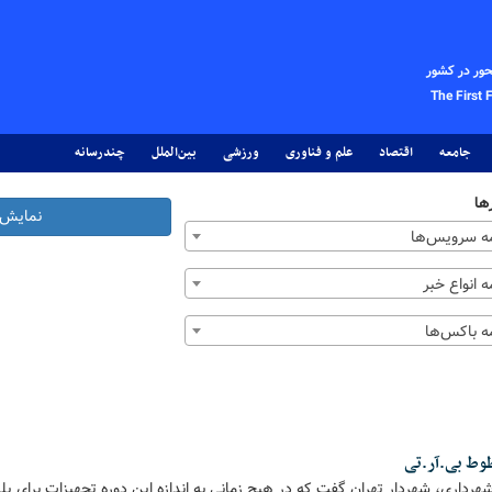
حور در کشور
The First 
جامعه
اقتصاد
علم و فناوری
ورزشی
بین‌الملل
چندرسانه
ها
نمایش 
 سرویس‌ها
 انواع خبر
 باکس‌ها
وط بی.آر.تی
هرداری، شهردار تهران گفت که در هیچ زمانی به اندازه این دوره تجهیزات برای 