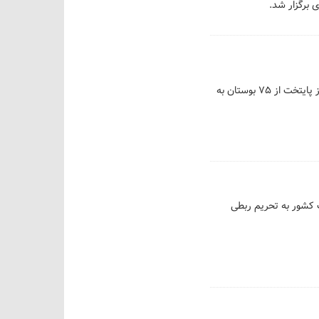
شهردار تهران گفت: تعداد پارک‌های تهران در زمان فعالیت مدیرعامل سابق سازمان بوستان‌ها و فضای سبز پایتخت از ۷۵ بوستان به
یای تجزیه ایران ناکام ماندند، گفت: ۹۵ درصد مشکلات کشور به تحریم ربطی