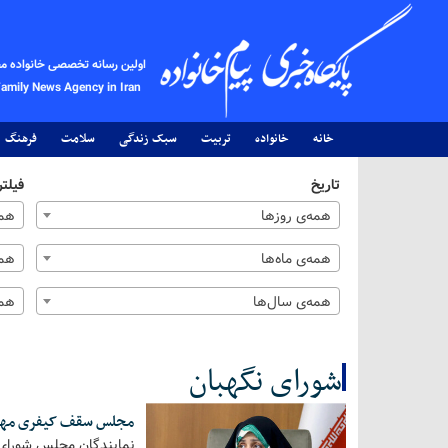
اولین رسانه تخصصی خانواده م
Family News Agency in Iran
خانه
خانواده
تربیت
سبک زندگی
سلامت
فرهنگ
تاریخ
فیلتر
همه‌ی روزها
همه
همه‌ی ماه‌ها
همه
همه‌ی سال‌ها
همه
شورای نگهبان
مجلس سقف کیفری مهریه را ۱۴ سکه تعیین کرد؛ نگاه‌ها به شورای ن
کل اخبار:18
نمایندگان مجلس شورای ا