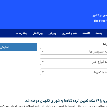
حور در کشور
The First 
جامعه
اقتصاد
علم و فناوری
ورزشی
بین‌الملل
چندرسانه
ها
نمایش 
 سرویس‌ها
 انواع خبر
 باکس‌ها
گهبان دوخته شد
سلامی در جلسه علنی امروز با تصویب ماده‌ای از طرح اصلاح قانون اجرای محکو