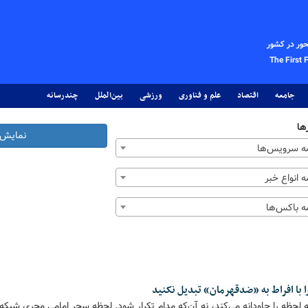
حور در کشور
The First 
جامعه
اقتصاد
علم و فناوری
ورزشی
بین‌الملل
چندرسانه
ها
نمایش 
 سرویس‌ها
 انواع خبر
 باکس‌ها
 با افراط به «ضدقهرمان» تبدیل نکنید
ظه را جاودانه می‌کند، نه آن‌که مدام تکرار شود. لحظه سحر امامی مجری شبکه خ