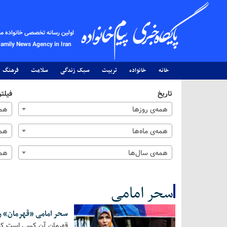
اولین رسانه تخصصی خانواده م
Family News Agency in Iran
خانه
خانواده
تربیت
سبک زندگی
سلامت
فرهنگ
تاریخ
فیلتر
همه‌ی روزها
همه
همه‌ی ماه‌ها
همه
همه‌ی سال‌ها
همه
سحر امامی
سحر امامی «قهرمان» را
کل اخبار:6
قهرمان آن کسی است که لح