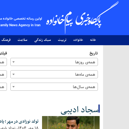
اولین رسانه تخصصی خانواده م
Family News Agency in Iran
خانه
خانواده
تربیت
سبک زندگی
سلامت
فرهنگ
تاریخ
فیلتر
همه‌ی روزها
همه
همه‌ی ماه‌ها
همه
همه‌ی سال‌ها
همه
سجاد ادیبی
تولد نوزادی در مهر؛ یادگار
کل اخبار:1
18 مهر 1404،