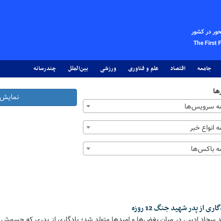
حور در کشور
The First 
جامعه
اقتصاد
علم و فناوری
ورزشی
بین‌الملل
چندرسانه
ها
نمایش 
 سرویس‌ها
 انواع خبر
 باکس‌ها
ی از پدر شهید جنگ 12 روزه
 نوزاد شهید سجاد ادیبی در میان بغض‌ها و امیدها متولد شد؛ یادگاری از پدری که جسمش 