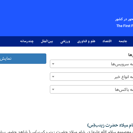
حور در کشور
The First 
جامعه
اقتصاد
علم و فناوری
ورزشی
بین‌الملل
چندرسانه
ها
نمایش 
 سرویس‌ها
 انواع خبر
 باکس‌ها
ام میلاد حضرت زینب(س)
عصومه سلام الله علیها در شام میلاد حضرت زینب کبری)س( شاهد حضور پرشور 