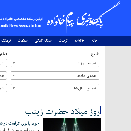
اولین رسانه تخصصی خانواده م
Family News Agency in Iran
خانه
خانواده
تربیت
سبک زندگی
سلامت
فرهنگ
تاریخ
فیلتر
همه‌ی روزها
همه
همه‌ی ماه‌ها
همه
همه‌ی سال‌ها
همه
روز میلاد حضرت زینب
حرم بانوی کرامت در ش
کل اخبار:2
حرم مطهر حضرت فاطمه م