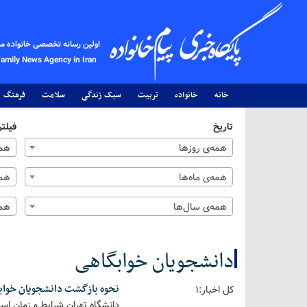
اولین رسانه تخصصی خانواده م
Family News Agency in Iran
خانه
خانواده
تربیت
سبک زندگی
سلامت
فرهنگ
تاریخ
فیلتر
همه‌ی روزها
همه
همه‌ی ماه‌ها
همه
همه‌ی سال‌ها
همه
دانشجویان خوابگاهی
نحوه بازگشت دانشجویان خواب
کل اخبار:1
دانشگاه تهران شرایط و زمان اس