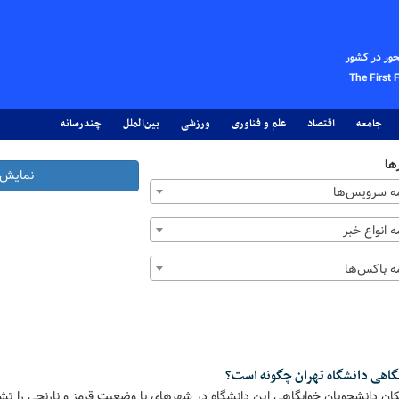
حور در کشور
The First 
جامعه
اقتصاد
علم و فناوری
ورزشی
بین‌الملل
چندرسانه
ها
نمایش 
 سرویس‌ها
 انواع خبر
 باکس‌ها
گاهی دانشگاه تهران چگونه است؟
کان دانشجویان خوابگاهی این دانشگاه در شهرهای با وضعیت قرمز و نارنجی را تش