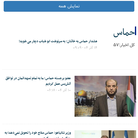
نمایش همه
حماس
هشدار حماس به خائنان: به سرنوشت ابو شباب دچار می شوید!
کل اخبار:57
۱۴ آذر ۰۴ - ۰۹:۰۹
عضو برجسته حماس: ما به تمام تعهداتمان در توافق
آتش‌بس عمل کردیم
۱۰ آذر ۰۴ - ۰۶:۱۸
وزیر نتانیاهو: حماس سلاح خود را تحویل نمی‌دهد؛ به