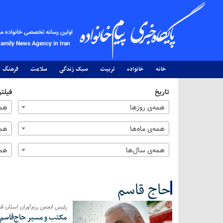
اولین رسانه تخصصی خانواده م
Family News Agency in Iran
خانه
خانواده
تربیت
سبک زندگی
سلامت
فرهنگ
تاریخ
فیلتر
همه‌ی روزها
همه
همه‌ی ماه‌ها
همه
همه‌ی سال‌ها
همه
حاج قاسم
رئیس انجمن رزم‌آوران استان قم
کل اخبار:14
مکتب و مسیر حاج‌قاسم