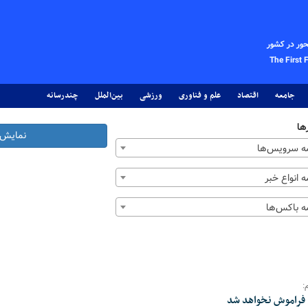
حور در کشور
The First 
جامعه
اقتصاد
علم و فناوری
ورزشی
بین‌الملل
چندرسانه
ها
نمایش 
 سرویس‌ها
 انواع خبر
 باکس‌ها
:
 فراموش نخواهد شد