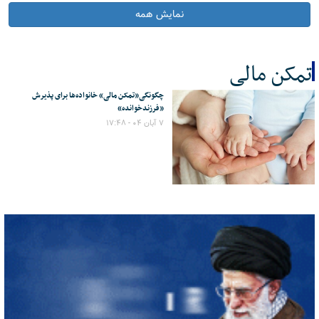
نمایش همه
تمکن مالی
چگونگی«تمکن مالی» خانواده‌ها برای پذیرش
کل اخبار:1
«فرزندخوانده»
۷ آبان ۰۴ - ۱۷:۴۸