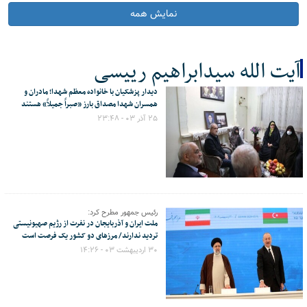
نمایش همه
آیت الله سیدابراهیم رییسی
دیدار پزشکیان با خانواده معظم شهدا؛ مادران و
کل اخبار:130
همسران شهدا مصداق بارز «صبراً جمیلاً» هستند
۲۵ آذر ۰۳ - ۲۳:۴۸
رئیس جمهور مطرح کرد:
ملت ایران و آذربایجان در نفرت از رژیم صهیونیستی
تردید ندارند/ مرزهای دو کشور یک فرصت است
۳۰ اردیبهشت ۰۳ - ۱۴:۲۶