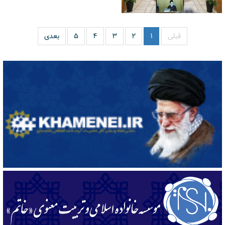
قبلی
۱
۲
۳
۴
۵
بعدی