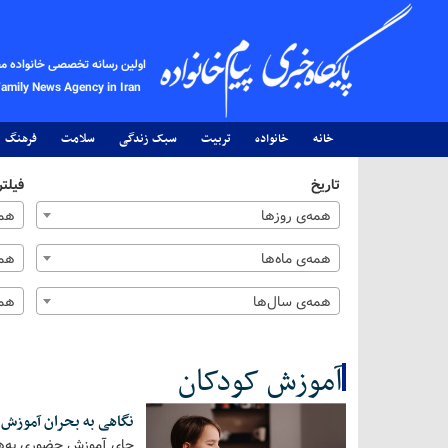
اولین رسانه تخصصی خانواده م
Family News Agency in Iran
خانه
خانواده
تربیت
سبک زندگی
سلامت
فرهنگ
تاریخ
فیلتر
همه‌ی روزها
همه
همه‌ی ماه‌ها
همه
همه‌ی سال‌ها
همه
آموزش کودکان
نگاهی به بحران آموزش 
کل اخبار:4
جای آموزش حضوری به‌هی