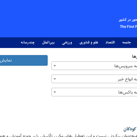
حور در کشور
The First 
جامعه
اقتصاد
علم و فناوری
ورزشی
بین‌الملل
چندرسانه
ها
نمایش 
 سرویس‌ها
 انواع خبر
 باکس‌ها
کودکان
چ‌عنوان پرکردنی نیست و این تعطیلی‌های مکرر، تأثیرش را بر حوزه آموزش و 