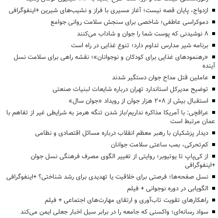
ازدواج، پایان قصه نیست؛ آغاز مسیری با فراز و نشیب‌های شیرین +اینفوگرافی
دموکراسی عاطفی؛ شاخصی برای سنجش سلامت روانی جوامع
۸ نوشیدنی که پوست شما را جوان و شاداب می‌کنند
برنامه شیر مدارس تداوم دارد؛ تنوع غذایی در راه است
«رهنمودهای غذایی برای کودکان و نوجوانان»؛ نقشه راهی برای سلامت نسل
آینده
عاملین قتل مداح جوان دستگیر شدند
توضیح مدیرکل استاندارد تهران درباره شایعات لبنیات صنعتی
استقبال بیش از ۲۰۸ هزار جوان از رویداد «جوان سال»
عراقچی: با آمریکا مذاکره نداریم/باز شدن تنگه هرمز به شرایطی غیر از تفاهم با
عمان مرتبط است
دیدار پزشکیان با رهبر معظم انقلاب درباره مسائل اقتصادی و نظامی
کم‌تحرکی، بمب ساعتی سلامت جوانان
از کی‌پاپ تا یوتیوبر؛ روایتی از تغییر الگوی مصرف فرهنگی نسل جوان
+اینفوگرافی
نسل صفحه‌ها؛ فرصتی برای خلاقیت یا تهدیدی برای رشد شناختی؟ +اینفوگرافی
الگویابی در دوره نوجوانی + فیلم
راهکارهای تقویت تاب‌آوری و ارتقای مهارت‌های اجتماعی + فیلم
سواد رسانه‌ای؛ واکسنی که جامعه را در برابر سیل اخبار جعلی ایمن می‌کند