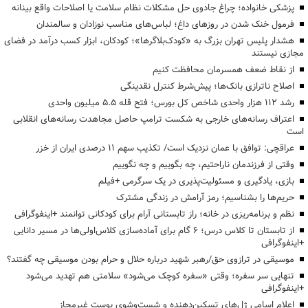
پزشکی خانواده؛ چراغ جادوی حل مشکلات نظام سلامت یا اصلاحات واقع بینانه
فرمول خنک شدن در روزهای داغ؛ لباس‌های مناسب نوزادان و سالمندان
هشدار پلیس تهران بزرگ به «کودک‌بلاگرها»؛ کودکان، ابزار کسب درآمد در فضای
مجازی نیستند
از نقاط ضعف همسرمان محافظت کنیم
اصلاح ناترازی بانک‌ها؛ پیش‌شرط کنترل نقدینگی
رشد ۱۱۲ هزار واحدی شاخص کل بورس؛ فتح قله ۵.۵ میلیون واحدی
اعتراف رسانه‌های خارجی به شکست ترامپ حاصل مجاهدت رسانه‌های انقلابی
است
عراقچی: توافق با عمان نزدیک است/ تکذیب سهم ۱۱ درصدی ایران از خزر
وقتی از فرزندمان ناراحتیم، چه بگوییم و چه نگوییم
بازی، یادگیری و مسئولیت‌پذیری در یک سرگرمی +فیلم
حریم‌ها را بشناسیم؛ رمز آرامش در زندگی مشترک
نظم و برنامه‌ریزی در خانه؛ راز تابستانی آرام برای کودکانی توانمند +اینفوگرافی
از تابستان تا کلاس درس؛ ۶ گام برای آماده‌سازی کلاس‌اولی‌ها در مسیر دانایی
+اینفوگرافی
موسیقی در ترازوی حق/رهبر شهید درباره حلال و حرام بودن موسیقی چه گفتند؟
تنهایی سر سفره؛ وقتی «سفره کوچک می‌شود» سلامتی هم تهدید می‌شود
+اینفوگرافی
اعلام اسامی ژل‌های تسکین‌دهنده و شست‌وشوی پوست غیرمجاز