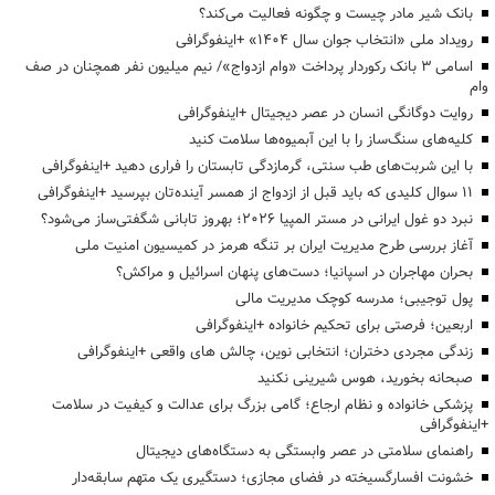
بانک شیر مادر چیست و چگونه فعالیت می‌کند؟
رویداد ملی «انتخاب جوان سال ۱۴۰۴» +اینفوگرافی
اسامی ۳ بانک رکوردار پرداخت «وام ازدواج»/ نیم میلیون نفر همچنان در صف
وام
روایت دوگانگی انسان در عصر دیجیتال +اینفوگرافی
کلیه‌های سنگ‌ساز را با این آبمیوه‌ها سلامت کنید
با این شربت‌های طب سنتی، گرمازدگی تابستان را فراری دهید +اینفوگرافی
۱۱ سوال کلیدی که باید قبل از ازدواج از همسر آینده‌تان بپرسید +اینفوگرافی
نبرد دو غول ایرانی در مستر المپیا ۲۰۲۶؛ بهروز تابانی شگفتی‌ساز می‌شود؟
آغاز بررسی طرح مدیریت ایران بر تنگه هرمز در کمیسیون امنیت ملی
بحران مهاجران در اسپانیا؛ دست‌های پنهان اسرائیل و مراکش؟
پول توجیبی؛ مدرسه کوچک مدیریت مالی
اربعین؛ فرصتی برای تحکیم خانواده +اینفوگرافی
زندگی مجردی دختران؛ انتخابی نوین، چالش های واقعی +اینفوگرافی
صبحانه بخورید، هوس شیرینی نکنید
پزشکی خانواده و نظام ارجاع؛ گامی بزرگ برای عدالت و کیفیت در سلامت
+اینفوگرافی
راهنمای سلامتی در عصر وابستگی به دستگاه‌های دیجیتال
خشونت افسارگسیخته در فضای مجازی؛ دستگیری یک متهم سابقه‌دار