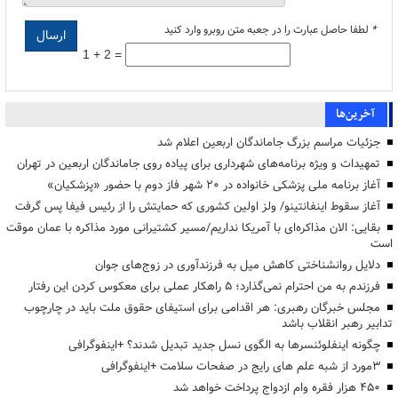
*
لطفا حاصل عبارت را در جعبه متن روبرو وارد کنید
1 + 2 =
آخرین‌ها
جزئیات مراسم بزرگ جاماندگان اربعین اعلام شد
تمهیدات و ویژه برنامه‌های شهرداری برای پیاده روی جاماندگان اربعین در تهران
آغاز برنامه ملی پزشکی خانواده در ۲۰ شهر فاز دوم با حضور «پزشکیان»
آغاز سقوط اینفانتینو/ ولز اولین کشوری که حمایتش را از رئیس فیفا پس گرفت
بقایی: الان مذاکره‌ای با آمریکا نداریم/مسیر کشتیرانی مورد مذاکره با عمان موقت
است
دلایل روانشناختی کاهش میل به فرزندآوری در زوج‌های جوان
فرزندم به من احترام نمی‌گذارد؛ ۵ راهکار عملی برای معکوس کردن این رفتار
مجلس خبرگان رهبری: هر اقدامی برای استیفای حقوق ملت باید در چارچوب
تدابیر رهبر انقلاب باشد
چگونه اینفلوئنسرها به الگوی نسل جدید تبدیل شدند؟ +اینفوگرافی
3مورد از شبه علم های رایج در صفحات سلامت +اینفوگرافی
۴۵۰ هزار فقره وام ازدواج پرداخت خواهد شد