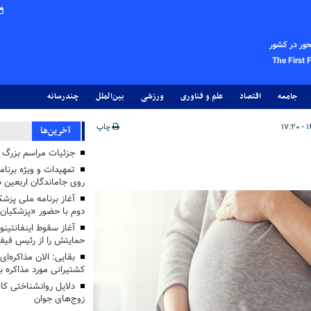
حور در کشور
The First 
جامعه
اقتصاد
علم و فناوری
ورزشی
بین‌الملل
چندرسانه
چاپ
آخرین‌ها
جزئیات مراسم بزرگ ج
تمهیدات و ویژه برنام
روی جاماندگان اربعین د
دوم با حضور «پزشکیان
آغاز سقوط اینفانتینو
حمایتش را از رئیس فی
بقایی: الان مذاکره‌ای
کشتیرانی مورد مذاکره 
دلایل روانشناختی کا
زوج‌های جوان