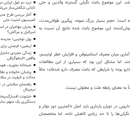
شد. این موضوع باعث نگرانی گسترده والدین و حتی
تابانی شگفتی‌ساز می‌ش
آغاز بررسی طرح مدیر
کمیسیون امنیت ملی
ه است: حجم بسیار بزرگ نمونه، پیگیری طولانی‌مدت،
بحران مهاجران در اس
دوش‌کننده. این موضوع باعث شده نتایج آن نسبت به
اسرائیل و مراکش؟
پول توجیبی؛ مدرسه 
اربعین؛ فرصتی برای 
زندگی مجردی دختران
ط آماری میان مصرف استامینوفن و افزایش خطر اوتیسم،
واقعی +اینفوگرافی
 کرده بودند. اما مشکل این بود که بسیاری از این مطالعات
صبحانه بخورید، هوس
و بوده یا شرایطی که باعث مصرف دارو شده‌اند؛ مثلاً
پزشکی خانواده و نظا
عدالت و کیفیت در سلام
راهنمای سلامتی در 
اً به معنای رابطه علت و معلولی نیست.
دیجیتال
خشونت افسارگسیخته
دستگیری یک متهم سابقه
 دارویی در دوران بارداری باید اصل «کمترین دوز مؤثر و
گرانی‌ها را تا حد زیادی کاهش داده، اما متخصصان