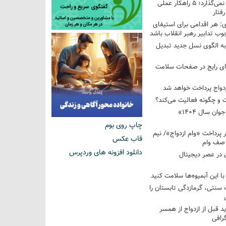
فرزندم به من احترام نمی‌گذارد؛ ۵ راهکار عملی
فتار
 هر اقدامی برای استیفای
ب تدابیر رهبر انقلاب باشد
به الگوی نسل جدید تبدیل
های رایج در صفحات سلامت
 و چگونه فعالیت می‌کند؟
رویداد ملی «انتخاب جوان سال ۱۴۰۴»
چاپ روی بوم
کوردار پرداخت «وام ازدواج»/ نیم
قاب عکس
 صف وام
دانلود افزونه های وردپرس
 در عصر دیجیتال
با این آبمیوه‌ها سلامت کنید
سنتی، گرمازدگی تابستان را
ید قبل از ازدواج از همسر
گرافی