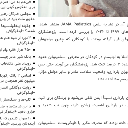
برای معکوس کردن این ر
مجلس خبرگان رهبری:
حقوق ملت باید در چارچو
؛ پژوهش جدید که نتایج آن در نشریه علمی JAMA Pediatrics منتشر شده،
چگونه اینفلوئنسرها 
شدند؟ +اینفوگرافی
بیش از ۱.۵ میلیون کودک متولدشده در دانمارک بین سال‌های ۱۹۹۷ تا ۲۰۲۲ را بررسی کرده است. پژوهشگران
3مورد از شبه علم 
 قرار گرفته بودند، با کودکانی که چنین مواجهه‌ای
+اینفوگرافی
۴۵۰ هزار فقره وام ازدواج پرداخت خواهد شد
ابتلا به اوتیسم در کودکان در معرض استامینوفن حدود
بانک شیر مادر چیست
۱.۸ درصد بود، در حالی که این رقم در گروه بدون مواجهه حدود ۳ درصد ثبت شد. پژوهشگران می‌گویند حتی پس
+اینفوگرافی
وران بارداری، وضعیت سلامت مادر و سایر عوامل مؤثر،
اسامی ۳ بانک ر
وتیسم مشاهده نشد.
میلیون نفر همچنان در
روایت دوگانگی انسان
+اینفوگرافی
 بارداری نسبتاً ایمن تلقی می‌شود و پزشکان برای تب،
کلیه‌های سنگ‌ساز را 
تب در بارداری اهمیت زیادی دارد، چون تب شدید و
با این شربت‌های طب 
فراری دهید +اینفوگرافی
۱۱ سوال کلیدی که با
داده بودند که مصرف مکرر یا طولانی‌مدت استامینوفن
آینده‌تان بپرسید +اینفو