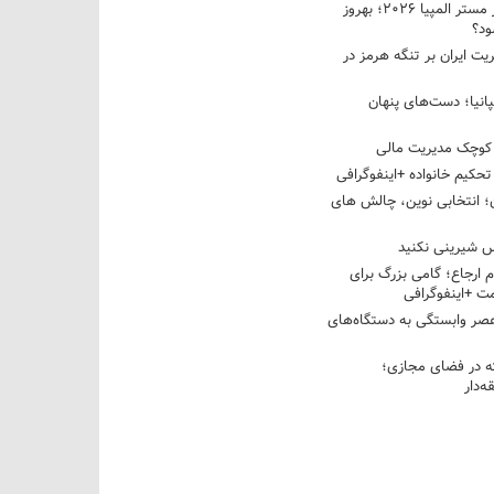
نبرد دو غول ایرانی در مستر المپیا ۲۰۲۶؛ بهروز
ود؟
یت ایران بر تنگه هرمز در
پانیا؛ دست‌های پنهان
کوچک مدیریت مالی
تحکیم خانواده +اینفوگرافی
؛ انتخابی نوین، چالش های
 شیرینی نکنید
م ارجاع؛ گامی بزرگ برای
ت +اینفوگرافی
عصر وابستگی به دستگاه‌های
 در فضای مجازی؛
‌دار