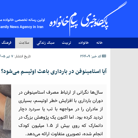
اولین رسانه تخصصی خانواده م
Family News Agency in Iran
خانه
خانواده
تربیت
سبک زندگی
سلامت
فرهنگ
کد خبر: 26409
تاریخ انتشار:
۷ تیر ۱۴۰۵ - ۱۷:۲۰
آیا استامینوفن در بارداری باعث اوتیسم می‌شود؟
سال‌ها نگرانی از ارتباط مصرف استامینوفن در
دوران بارداری با افزایش خطر اوتیسم، بسیاری
از مادران را در مواجهه با تب یا سردرد دچار
تردید کرده بود. اما اکنون یک پژوهش بزرگ در
دانمارک که روی بیش از ۱.۵ میلیون کودک
انجام شده، تصویری متفاوت ارائه می‌دهد.