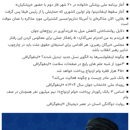
آغاز برنامه ملی پزشکی خانواده در ۲۰ شهر فاز دوم با حضور «پزشکیان»
آغاز سقوط اینفانتینو/ ولز اولین کشوری که حمایتش را از رئیس فیفا پس گرفت
بقایی: الان مذاکره‌ای با آمریکا نداریم/مسیر کشتیرانی مورد مذاکره با عمان موقت
است
دلایل روانشناختی کاهش میل به فرزندآوری در زوج‌های جوان
فرزندم به من احترام نمی‌گذارد؛ ۵ راهکار عملی برای معکوس کردن این رفتار
مجلس خبرگان رهبری: هر اقدامی برای استیفای حقوق ملت باید در چارچوب
تدابیر رهبر انقلاب باشد
چگونه اینفلوئنسرها به الگوی نسل جدید تبدیل شدند؟ +اینفوگرافی
3مورد از شبه علم های رایج در صفحات سلامت +اینفوگرافی
۴۵۰ هزار فقره وام ازدواج پرداخت خواهد شد
بانک شیر مادر چیست و چگونه فعالیت می‌کند؟
رویداد ملی «انتخاب جوان سال ۱۴۰۴» +اینفوگرافی
اسامی ۳ بانک رکوردار پرداخت «وام ازدواج»/ نیم میلیون نفر همچنان در صف
وام
روایت دوگانگی انسان در عصر دیجیتال +اینفوگرافی