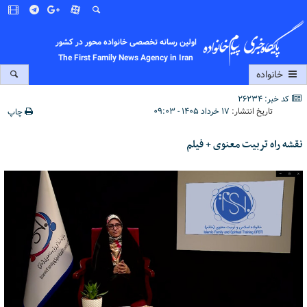
اولین رسانه تخصصی خانواده محور در کشور
The First Family News Agency in Iran
خانواده
کد خبر: 26234
تاریخ انتشار:
۱۷ خرداد ۱۴۰۵ - ۰۹:۰۳
چاپ
نقشه راه تربیت معنوی + فیلم