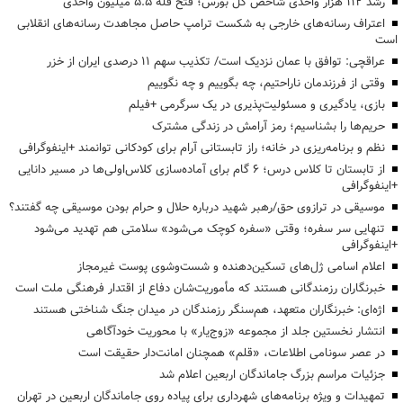
رشد ۱۱۲ هزار واحدی شاخص کل بورس؛ فتح قله ۵.۵ میلیون واحدی
اعتراف رسانه‌های خارجی به شکست ترامپ حاصل مجاهدت رسانه‌های انقلابی
است
عراقچی: توافق با عمان نزدیک است/ تکذیب سهم ۱۱ درصدی ایران از خزر
وقتی از فرزندمان ناراحتیم، چه بگوییم و چه نگوییم
بازی، یادگیری و مسئولیت‌پذیری در یک سرگرمی +فیلم
حریم‌ها را بشناسیم؛ رمز آرامش در زندگی مشترک
نظم و برنامه‌ریزی در خانه؛ راز تابستانی آرام برای کودکانی توانمند +اینفوگرافی
از تابستان تا کلاس درس؛ ۶ گام برای آماده‌سازی کلاس‌اولی‌ها در مسیر دانایی
+اینفوگرافی
موسیقی در ترازوی حق/رهبر شهید درباره حلال و حرام بودن موسیقی چه گفتند؟
تنهایی سر سفره؛ وقتی «سفره کوچک می‌شود» سلامتی هم تهدید می‌شود
+اینفوگرافی
اعلام اسامی ژل‌های تسکین‌دهنده و شست‌وشوی پوست غیرمجاز
خبرنگاران رزمندگانی هستند که مأموریت‌شان دفاع از اقتدار فرهنگی ملت است
اژه‌ای: خبرنگاران متعهد، هم‌سنگر رزمندگان در میدان جنگ شناختی هستند
انتشار نخستین جلد از مجموعه «زوج‌یار» با محوریت خودآگاهی
در عصر سونامی اطلاعات، «قلم» همچنان امانت‌دار حقیقت است
جزئیات مراسم بزرگ جاماندگان اربعین اعلام شد
تمهیدات و ویژه برنامه‌های شهرداری برای پیاده روی جاماندگان اربعین در تهران