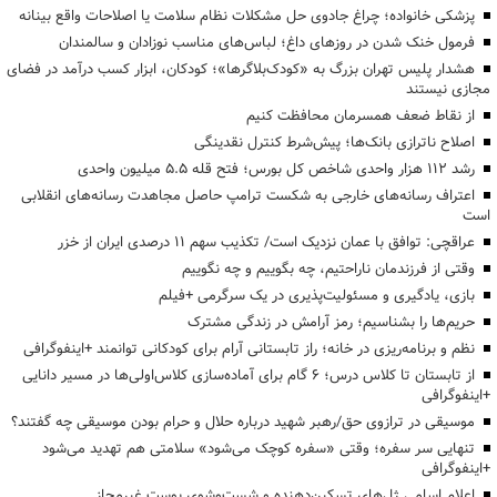
پزشکی خانواده؛ چراغ جادوی حل مشکلات نظام سلامت یا اصلاحات واقع بینانه
فرمول خنک شدن در روزهای داغ؛ لباس‌های مناسب نوزادان و سالمندان
هشدار پلیس تهران بزرگ به «کودک‌بلاگرها»؛ کودکان، ابزار کسب درآمد در فضای
مجازی نیستند
از نقاط ضعف همسرمان محافظت کنیم
اصلاح ناترازی بانک‌ها؛ پیش‌شرط کنترل نقدینگی
رشد ۱۱۲ هزار واحدی شاخص کل بورس؛ فتح قله ۵.۵ میلیون واحدی
اعتراف رسانه‌های خارجی به شکست ترامپ حاصل مجاهدت رسانه‌های انقلابی
است
عراقچی: توافق با عمان نزدیک است/ تکذیب سهم ۱۱ درصدی ایران از خزر
وقتی از فرزندمان ناراحتیم، چه بگوییم و چه نگوییم
بازی، یادگیری و مسئولیت‌پذیری در یک سرگرمی +فیلم
حریم‌ها را بشناسیم؛ رمز آرامش در زندگی مشترک
نظم و برنامه‌ریزی در خانه؛ راز تابستانی آرام برای کودکانی توانمند +اینفوگرافی
از تابستان تا کلاس درس؛ ۶ گام برای آماده‌سازی کلاس‌اولی‌ها در مسیر دانایی
+اینفوگرافی
موسیقی در ترازوی حق/رهبر شهید درباره حلال و حرام بودن موسیقی چه گفتند؟
تنهایی سر سفره؛ وقتی «سفره کوچک می‌شود» سلامتی هم تهدید می‌شود
+اینفوگرافی
اعلام اسامی ژل‌های تسکین‌دهنده و شست‌وشوی پوست غیرمجاز