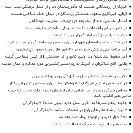
خبرنگاران رزمندگانی هستند که مأموریت‌شان دفاع از اقتدار فرهنگی ملت است
اژه‌ای: خبرنگاران متعهد، هم‌سنگر رزمندگان در میدان جنگ شناختی هستند
انتشار نخستین جلد از مجموعه «زوج‌یار» با محوریت خودآگاهی
در عصر سونامی اطلاعات، «قلم» همچنان امانت‌دار حقیقت است
جزئیات مراسم بزرگ جاماندگان اربعین اعلام شد
تمهیدات و ویژه برنامه‌های شهرداری برای پیاده روی جاماندگان اربعین در تهران
آغاز برنامه ملی پزشکی خانواده در ۲۰ شهر فاز دوم با حضور «پزشکیان»
آغاز سقوط اینفانتینو/ ولز اولین کشوری که حمایتش را از رئیس فیفا پس گرفت
بقایی: الان مذاکره‌ای با آمریکا نداریم/مسیر کشتیرانی مورد مذاکره با عمان موقت
است
دلایل روانشناختی کاهش میل به فرزندآوری در زوج‌های جوان
فرزندم به من احترام نمی‌گذارد؛ ۵ راهکار عملی برای معکوس کردن این رفتار
مجلس خبرگان رهبری: هر اقدامی برای استیفای حقوق ملت باید در چارچوب
تدابیر رهبر انقلاب باشد
چگونه اینفلوئنسرها به الگوی نسل جدید تبدیل شدند؟ +اینفوگرافی
3مورد از شبه علم های رایج در صفحات سلامت +اینفوگرافی
۴۵۰ هزار فقره وام ازدواج پرداخت خواهد شد
بانک شیر مادر چیست و چگونه فعالیت می‌کند؟